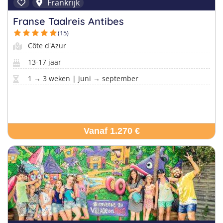
Frankrijk
Franse Taalreis Antibes
(15)
Vind jouw perfecte kamp
Côte d'Azur
Beantwoord een paar korte vragen en wij doen de rest.
13-17 jaar
1 → 3 weken | juni → september
Vanaf 1.270 €