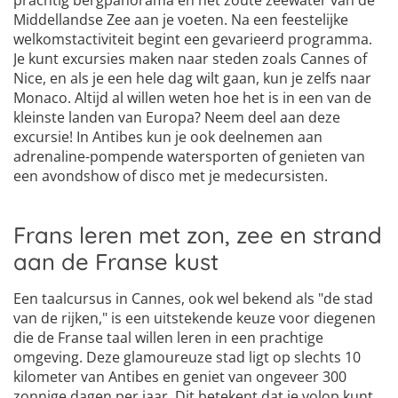
prachtig bergpanorama en het zoute zeewater van de
Middellandse Zee aan je voeten. Na een feestelijke
welkomstactiviteit begint een gevarieerd programma.
Je kunt excursies maken naar steden zoals Cannes of
Nice, en als je een hele dag wilt gaan, kun je zelfs naar
Monaco. Altijd al willen weten hoe het is in een van de
kleinste landen van Europa? Neem deel aan deze
excursie! In Antibes kun je ook deelnemen aan
adrenaline-pompende watersporten of genieten van
een avondshow of disco met je medecursisten.
Frans leren met zon, zee en strand
aan de Franse kust
Een taalcursus in Cannes, ook wel bekend als "de stad
van de rijken," is een uitstekende keuze voor diegenen
die de Franse taal willen leren in een prachtige
omgeving. Deze glamoureuze stad ligt op slechts 10
kilometer van Antibes en geniet van ongeveer 300
zonnige dagen per jaar. Dit betekent dat je volop kunt