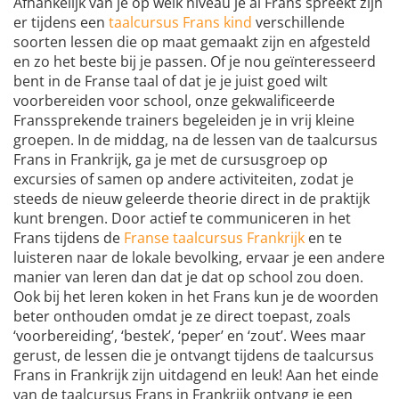
Afhankelijk van je op welk niveau je al Frans spreekt zijn
er tijdens een
taalcursus Frans kind
verschillende
soorten lessen die op maat gemaakt zijn en afgesteld
en zo het beste bij je passen. Of je nou geïnteresseerd
bent in de Franse taal of dat je je juist goed wilt
voorbereiden voor school, onze gekwalificeerde
Franssprekende trainers begeleiden je in vrij kleine
groepen. In de middag, na de lessen van de taalcursus
Frans in Frankrijk, ga je met de cursusgroep op
excursies of samen op andere activiteiten, zodat je
steeds de nieuw geleerde theorie direct in de praktijk
kunt brengen. Door actief te communiceren in het
Frans tijdens de
Franse taalcursus Frankrijk
en te
luisteren naar de lokale bevolking, ervaar je een andere
manier van leren dan dat je dat op school zou doen.
Ook bij het leren koken in het Frans kun je de woorden
beter onthouden omdat je ze direct toepast, zoals
‘voorbereiding’, ‘bestek’, ‘peper’ en ‘zout’. Wees maar
gerust, de lessen die je ontvangt tijdens de taalcursus
Frans in Frankrijk zijn uitdagend en leuk! Aan het einde
van de taalcursus Frans in Frankrijk ontvang je een