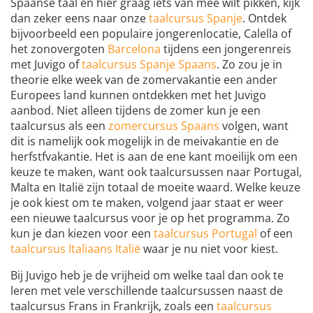
Spaanse taal en hier graag iets van mee wilt pikken, kijk
dan zeker eens naar onze
taalcursus Spanje
. Ontdek
bijvoorbeeld een populaire jongerenlocatie, Calella of
het zonovergoten
Barcelona
tijdens een jongerenreis
met Juvigo of
taalcursus Spanje Spaans
. Zo zou je in
theorie elke week van de zomervakantie een ander
Europees land kunnen ontdekken met het Juvigo
aanbod. Niet alleen tijdens de zomer kun je een
taalcursus als een
zomercursus Spaans
volgen, want
dit is namelijk ook mogelijk in de meivakantie en de
herfstfvakantie. Het is aan de ene kant moeilijk om een
keuze te maken, want ook taalcursussen naar Portugal,
Malta en Italië zijn totaal de moeite waard. Welke keuze
je ook kiest om te maken, volgend jaar staat er weer
een nieuwe taalcursus voor je op het programma. Zo
kun je dan kiezen voor een
taalcursus Portugal
of een
taalcursus Italiaans Italië
waar je nu niet voor kiest.
Bij Juvigo heb je de vrijheid om welke taal dan ook te
leren met vele verschillende taalcursussen naast de
taalcursus Frans in Frankrijk, zoals een
taalcursus