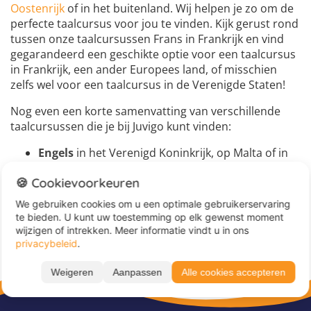
Oostenrijk
of in het buitenland. Wij helpen je zo om de
perfecte taalcursus voor jou te vinden. Kijk gerust rond
tussen onze taalcursussen Frans in Frankrijk en vind
gegarandeerd een geschikte optie voor een taalcursus
in Frankrijk, een ander Europees land, of misschien
zelfs wel voor een taalcursus in de Verenigde Staten!
Nog even een korte samenvatting van verschillende
taalcursussen die je bij Juvigo kunt vinden:
Engels
in het Verenigd Koninkrijk, op Malta of in
de Verenigde Staten
🍪 Cookievoorkeuren
Spaans
in Spanje, bijvoorbeeld in Barcelona,
Valencia of Malaga
We gebruiken cookies om u een optimale gebruikerservaring
Frans
in Frankrijk of België
te bieden. U kunt uw toestemming op elk gewenst moment
wijzigen of intrekken. Meer informatie vindt u in ons
privacybeleid
.
Weigeren
Aanpassen
Alle cookies accepteren