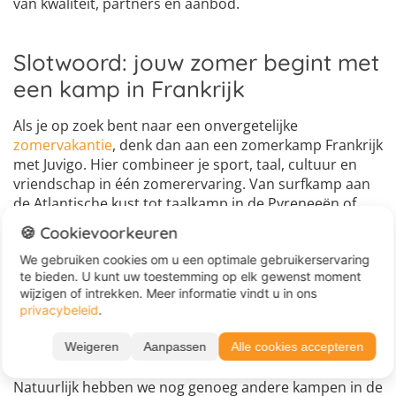
van kwaliteit, partners en aanbod.
Slotwoord: jouw zomer begint met
een kamp in Frankrijk
Als je op zoek bent naar een onvergetelijke
zomervakantie
, denk dan aan een zomerkamp Frankrijk
met Juvigo. Hier combineer je sport, taal, cultuur en
vriendschap in één zomerervaring. Van surfkamp aan
de Atlantische kust tot taalkamp in de Pyreneeën of
thematische avonturen, er is voor elke leeftijd en
🍪 Cookievoorkeuren
interesse wel een passend kamp. Kies voor een
We gebruiken cookies om u een optimale gebruikerservaring
zomerkamp Frankrijk, als je:
te bieden. U kunt uw toestemming op elk gewenst moment
wijzigen of intrekken. Meer informatie vindt u in ons
De Franse cultuur wilt ontdekken
privacybeleid
.
De Franse taal wilt leren
Een combinatie van sport en ontspanning wilt
Weigeren
Aanpassen
Alle cookies accepteren
Een internationale sfeer wilt
Natuurlijk hebben we nog genoeg andere kampen in de