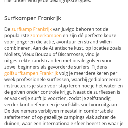
Hieronder vind je de belangrijkste types:
Surfkampen Frankrijk
De
surfkamp Frankrijk
van Juvigo behoren tot de
populairste
zomerkampen
en zijn dé perfecte keuze
voor jongeren die actie, avontuur en strand willen
combineren. Aan de Atlantische kust, op locaties zoals
Moliets, Vieux Boucau of Biscarrosse, vind je
uitgestrekte zandstranden met ideale golven voor
zowel beginners als gevorderde surfers. Tijdens
golfsurfkampen Frankrijk
volg je meerdere keren per
week professionele surflessen, waarbij gediplomeerde
instructeurs je stap voor stap leren hoe je het water en
de golven onder controle krijgt. Naast de surflessen is
er vaak vrije surftijd voorzien, zodat je zelfstandig
verder kunt oefenen en je surfskills snel vooruitgaan.
De deelnemers verblijven meestal in comfortabele
safaritenten of op gezellige campings vlak achter de
duinen, waar een internationale sfeer heerst en waar je