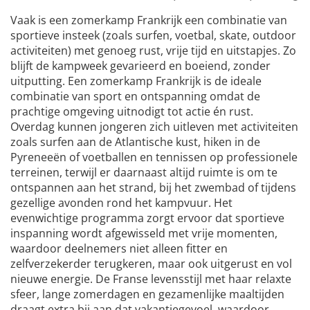
Vaak is een zomerkamp Frankrijk een combinatie van
sportieve insteek (zoals surfen, voetbal, skate, outdoor
activiteiten) met genoeg rust, vrije tijd en uitstapjes. Zo
blijft de kampweek gevarieerd en boeiend, zonder
uitputting. Een zomerkamp Frankrijk is de ideale
combinatie van sport en ontspanning omdat de
prachtige omgeving uitnodigt tot actie én rust.
Overdag kunnen jongeren zich uitleven met activiteiten
zoals surfen aan de Atlantische kust, hiken in de
Pyreneeën of voetballen en tennissen op professionele
terreinen, terwijl er daarnaast altijd ruimte is om te
ontspannen aan het strand, bij het zwembad of tijdens
gezellige avonden rond het kampvuur. Het
evenwichtige programma zorgt ervoor dat sportieve
inspanning wordt afgewisseld met vrije momenten,
waardoor deelnemers niet alleen fitter en
zelfverzekerder terugkeren, maar ook uitgerust en vol
nieuwe energie. De Franse levensstijl met haar relaxte
sfeer, lange zomerdagen en gezamenlijke maaltijden
draagt extra bij aan dat vakantiegevoel, waardoor