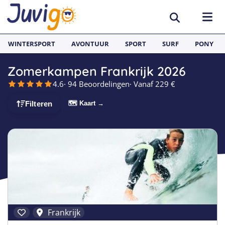
WINTERSPORT
AVONTUUR
SPORT
SURF
PONY
Zomerkampen Frankrijk 2026
BESTEMMINGEN
4.6
· 94 Beoordelingen
· Vanaf 229 €
België
SURFKAMPEN
🗺 Kaart →
Filteren
Spanje
Surfkampen België
TAALVAKANTIES
Duitsland
Surfkampen Frankrijk
Alle Juvigo Taalreizen
GROEPSREIZEN
Zweden
Surfkampen Spanje
Taalvakanties Frans
Jongeren
Portugal
Surfkampen Portugal
Taalvakanties Engels
Jongvolwassenen
Frankrijk
Surfkampen Nederland
Taalvakanties Spaans
Volwassenen
Frankrijk
Italië
Surfkampen Sri Lanka