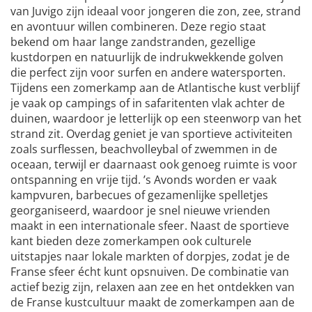
van Juvigo zijn ideaal voor jongeren die zon, zee, strand
en avontuur willen combineren. Deze regio staat
bekend om haar lange zandstranden, gezellige
kustdorpen en natuurlijk de indrukwekkende golven
die perfect zijn voor surfen en andere watersporten.
Tijdens een zomerkamp aan de Atlantische kust verblijf
je vaak op campings of in safaritenten vlak achter de
duinen, waardoor je letterlijk op een steenworp van het
strand zit. Overdag geniet je van sportieve activiteiten
zoals surflessen, beachvolleybal of zwemmen in de
oceaan, terwijl er daarnaast ook genoeg ruimte is voor
ontspanning en vrije tijd. ’s Avonds worden er vaak
kampvuren, barbecues of gezamenlijke spelletjes
georganiseerd, waardoor je snel nieuwe vrienden
maakt in een internationale sfeer. Naast de sportieve
kant bieden deze zomerkampen ook culturele
uitstapjes naar lokale markten of dorpjes, zodat je de
Franse sfeer écht kunt opsnuiven. De combinatie van
actief bezig zijn, relaxen aan zee en het ontdekken van
de Franse kustcultuur maakt de zomerkampen aan de