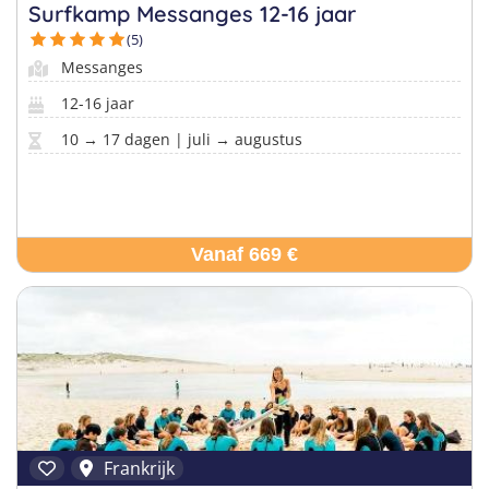
Taalvakanties Nederlands
Surfkamp Messanges 12-16 jaar
Malta
Surfkampen Buitenland
(5)
Taalvakanties Duits
Messanges
Nederland
Surfkampen 18+
Taalvakanties Italiaans
12-16 jaar
Buitenland
10 → 17 dagen | juli → augustus
Vanaf 669 €
Frankrijk