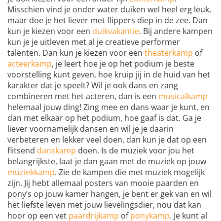
Misschien vind je onder water duiken wel heel erg leuk,
maar doe je het liever met flippers diep in de zee. Dan
kun je kiezen voor een
duikvakantie
. Bij andere kampen
kun je je uitleven met al je creatieve performer
talenten. Dan kun je kiezen voor een
theaterkamp
of
acteerkamp
, je leert hoe je op het podium je beste
voorstelling kunt geven, hoe kruip jij in de huid van het
karakter dat je speelt? Wil je ook dans en zang
combineren met het acteren, dan is een
musicalkamp
helemaal jouw ding! Zing mee en dans waar je kunt, en
dan met elkaar op het podium, hoe gaaf is dat. Ga je
liever voornamelijk dansen en wil je je daarin
verbeteren en lekker veel doen, dan kun je dat op een
flitsend
danskamp
doen. Is de muziek voor jou het
belangrijkste, laat je dan gaan met de muziek op jouw
muziekkamp
. Zie de kampen die met muziek mogelijk
zijn. Jij hebt allemaal posters van mooie paarden en
pony’s op jouw kamer hangen, je bent er gek van en wil
het liefste leven met jouw lievelingsdier, nou dat kan
hoor op een vet
paardrijkamp
of
ponykamp
. Je kunt al