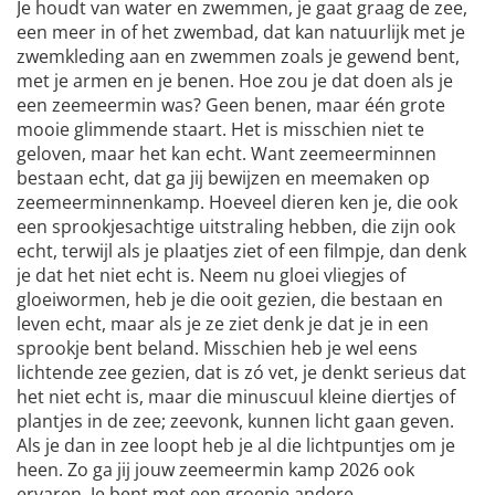
Je houdt van water en zwemmen, je gaat graag de zee,
een meer in of het zwembad, dat kan natuurlijk met je
zwemkleding aan en zwemmen zoals je gewend bent,
met je armen en je benen. Hoe zou je dat doen als je
een zeemeermin was? Geen benen, maar één grote
mooie glimmende staart. Het is misschien niet te
geloven, maar het kan echt. Want zeemeerminnen
bestaan echt, dat ga jij bewijzen en meemaken op
zeemeerminnenkamp. Hoeveel dieren ken je, die ook
een sprookjesachtige uitstraling hebben, die zijn ook
echt, terwijl als je plaatjes ziet of een filmpje, dan denk
je dat het niet echt is. Neem nu gloei vliegjes of
gloeiwormen, heb je die ooit gezien, die bestaan en
leven echt, maar als je ze ziet denk je dat je in een
sprookje bent beland. Misschien heb je wel eens
lichtende zee gezien, dat is zó vet, je denkt serieus dat
het niet echt is, maar die minuscuul kleine diertjes of
plantjes in de zee; zeevonk, kunnen licht gaan geven.
Als je dan in zee loopt heb je al die lichtpuntjes om je
heen. Zo ga jij jouw zeemeermin kamp 2026 ook
ervaren. Je bent met een groepje andere