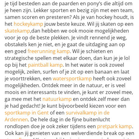
je tijd besteden aan de paarden en pony’s die altijd om
je heen zijn. Lekker sporten en bezig zijn met een team,
samen scoren en presteren? Als je van hockey houdt, is
het
hockeykamp
jouw beste keuze. Wil jij skaten op een
skatekamp
,dan hebben we ook mooie mogelijkheden
voor je op de beste plekken. Je vindt rennend je weg,
obstakels ken je niet, en je gaat de uitdaging aan op
een goed
freerunning kamp
. Wil je schieten en
strategische spellen met elkaar doen, dan kun je je lol
op bij het
paintball kamp
. In het water is ook zoveel
mogelijk, zeilen, surfen of je zit op een banaan en laat
je voorttrekken, een
watersportkamp
heeft ook zoveel
mogelijkheden. Ontdek meer in de natuur, er is veel
moois en interessants te vinden, je kunt er zoveel mee,
ga mee met het
natuurkamp
en ontdek zelf meer dan
je had gedacht! Je kunt bijvoorbeeld kiezen voor een
sportkamp in Gent
of een
survivalkamp in de
Ardennen
. De hele dag in de fijne buitenlucht
rondlopen doe je ook zeker tijdens een
pretpark kamp
.
Ook kan jij genieten van een welverdiende break op een