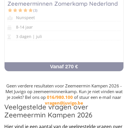
Zeemeerminnen Zomerkamp Nederland
(3)
Nunspeet
Vind jouw perfecte kamp
Beantwoord een paar korte vragen en wij doen de rest.
8-14 jaar
3 dagen | juli
Vanaf 270 €
Geen verdere resultaten voor Zeemeermin Kampen 2026 -
Met Juvigo op zeemeerminnenkamp. Kun je niet vinden wat
je zoekt? Bel ons op
016/980.100
of stuur een e-mail naar
vragen@juvigo.be
Veelgestelde vragen over
Zeemeermin Kampen 2026
Hier vind je een aantal van de veelgestelde vragen over