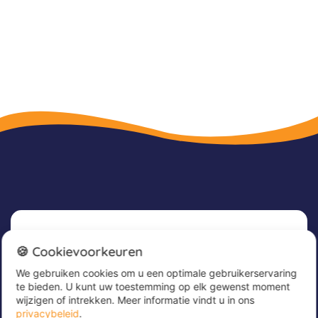
Nieuwsbrief
🍪 Cookievoorkeuren
We gebruiken cookies om u een optimale gebruikerservaring
Meld u nu aan voor onze nieuwsbrief om
te bieden. U kunt uw toestemming op elk gewenst moment
geweldige aanbiedingen te ontvangen en op de
wijzigen of intrekken. Meer informatie vindt u in ons
hoogte te blijven!
privacybeleid
.