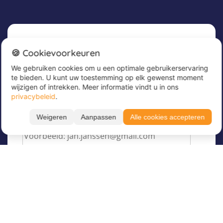
Nieuwsbrief
🍪 Cookievoorkeuren
We gebruiken cookies om u een optimale gebruikerservaring
Meld u nu aan voor onze nieuwsbrief om
te bieden. U kunt uw toestemming op elk gewenst moment
geweldige aanbiedingen te ontvangen en op de
wijzigen of intrekken. Meer informatie vindt u in ons
hoogte te blijven!
privacybeleid
.
Voer hier uw e-mailadres in
*
Weigeren
Aanpassen
Alle cookies accepteren
Over Juvigo