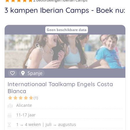
Taalvakanties Nederlands
2 beoordelingen Iberian Camps
3 kampen Iberian Camps - Boek nu:
Malta
Surfkampen Buitenland
Taalvakanties Duits
Nederland
Surfkampen 18+
Taalvakanties Italiaans
Geen beschikbare data
Buitenland
Spanje
Internationaal Taalkamp Engels Costa
Blanca
(1)
Alicante
11-17 jaar
1 → 4 weken | juli → augustus