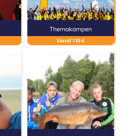
n
Themakampen
Vanaf 110 €