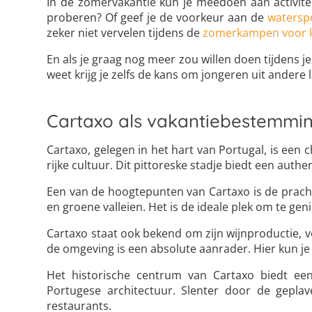
In de zomervakantie kun je meedoen aan activite
proberen? Of geef je de voorkeur aan de
watersp
zeker niet vervelen tijdens de
zomerkampen voor 
En als je graag nog meer zou willen doen tijdens j
weet krijg je zelfs de kans om jongeren uit ande
Cartaxo als vakantiebestemmi
Cartaxo, gelegen in het hart van Portugal, is e
rijke cultuur. Dit pittoreske stadje biedt een aut
Een van de hoogtepunten van Cartaxo is de pracht
en groene valleien. Het is de ideale plek om te g
Cartaxo staat ook bekend om zijn wijnproductie, 
de omgeving is een absolute aanrader. Hier kun je
Het historische centrum van Cartaxo biedt een
Portugese architectuur. Slenter door de geplav
restaurants.