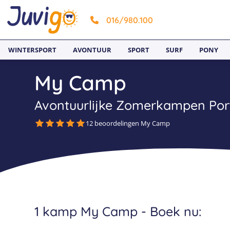
016/980.100
WINTERSPORT
AVONTUUR
SPORT
SURF
PONY
My Camp
Avontuurlijke Zomerkampen Por
12 beoordelingen My Camp
1 kamp My Camp - Boek nu: