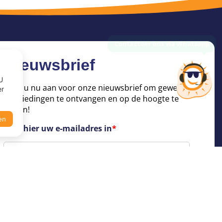
Nieuwsbrief
U
Meld u nu aan voor onze nieuwsbrief om geweldige
er
aanbiedingen te ontvangen en op de hoogte te
blijven!
en
Voer hier uw e-mailadres in
*