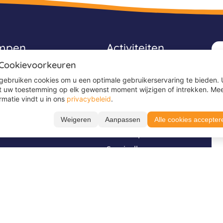
ampen
Activiteiten
 Cookievoorkeuren
Avonturenkampen
gebruiken cookies om u een optimale gebruikerservaring te bieden. 
Game kampen
t uw toestemming op elk gewenst moment wijzigen of intrekken. Me
rmatie vindt u in ons
privacybeleid
.
Ponykampen
Sportkampen
Weigeren
Aanpassen
Alle cookies accepter
es
Surfkampen
Survivalkampen
Voetbalkampen
Stel je vraag via
Volg ons op
WhatsApp
TikTok