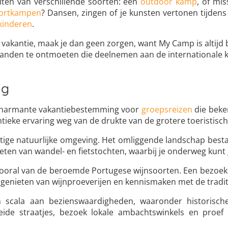
iten van verschillende soorten: een
outdoor kamp
, of mis
ortkampen
? Dansen, zingen of je kunsten vertonen tijden
kinderen
.
e vakantie, maak je dan geen zorgen, want My Camp is altijd 
re landen te ontmoeten die deelnemen aan de internationale
ng
en charmante vakantiebestemming voor
groepsreizen
die beken
hentieke ervaring weg van de drukte van de grotere toeristi
ige natuurlijke omgeving. Het omliggende landschap bestaa
enieten van wandel- en fietstochten, waarbij je onderweg k
vooral van de beroemde Portugese wijnsoorten. Een bezoek 
 genieten van wijnproeverijen en kennismaken met de tradit
 scala aan bezienswaardigheden, waaronder historische k
eide straatjes, bezoek lokale ambachtswinkels en proef d