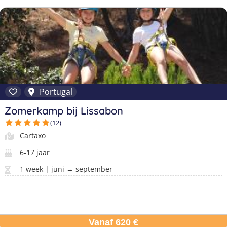
Portugal
Zomerkamp bij Lissabon
(12)
Cartaxo
6-17 jaar
1 week | juni → september
Vanaf 620 €