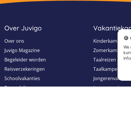
Over Juvigo
Vakantiek
🍪
Over ons
Kinderkampen
We 
Juvigo Magazine
Zomerkampen
kun
info
Begeleider worden
Taalreizen
Reisverzekeringen
Taalkampen
Schoolvakanties
Jongerenvakanti
Beoordelingen
Jongerenreizen
Groepsreizen
Volg ons op
Volg ons op
Facebook
Instagram