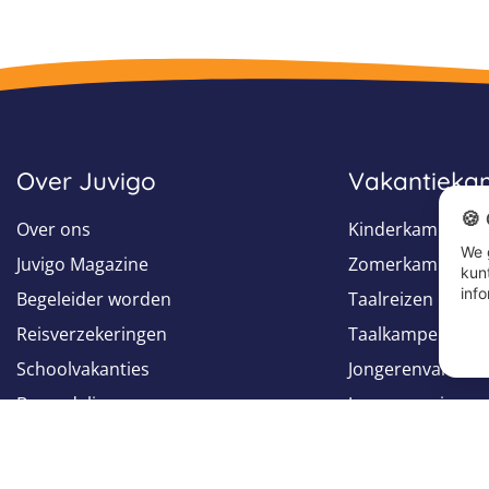
Over Juvigo
Vakantiek
🍪
Over ons
Kinderkampen
We 
Juvigo Magazine
Zomerkampen
kun
info
Begeleider worden
Taalreizen
Reisverzekeringen
Taalkampen
Schoolvakanties
Jongerenvakanti
Beoordelingen
Jongerenreizen
Groepsreizen