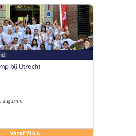
nd
mp bij Utrecht
 → augustus
Vanaf 710 €