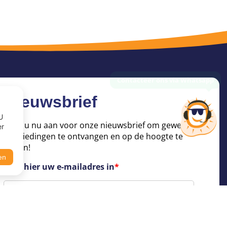
Nieuwsbrief
U
Meld u nu aan voor onze nieuwsbrief om geweldige
er
aanbiedingen te ontvangen en op de hoogte te
blijven!
en
Voer hier uw e-mailadres in
*