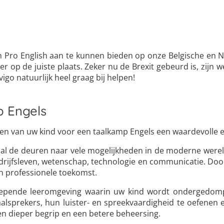
 Pro English aan te kunnen bieden op onze Belgische en Ned
r op de juiste plaats. Zeker nu de Brexit gebeurd is, zijn 
Juvigo natuurlijk heel graag bij helpen!
p Engels
ven van uw kind voor een taalkamp Engels een waardevolle e
al de deuren naar vele mogelijkheden in de moderne wereld
edrijfsleven, wetenschap, technologie en communicatie. Door
n professionele toekomst.
epende leeromgeving waarin uw kind wordt ondergedompe
prekers, hun luister- en spreekvaardigheid te oefenen e
en dieper begrip en een betere beheersing.