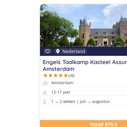
Nederland
Engels Taalkamp Kasteel Ass
Amsterdam
(26)
Amsterdam
12-17 jaar
1 → 2 weken | juli → augustus
Vanaf 975 €