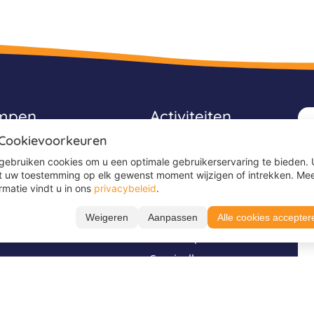
ampen
Activiteiten
 Cookievoorkeuren
Avonturenkampen
gebruiken cookies om u een optimale gebruikerservaring te bieden. 
Game kampen
t uw toestemming op elk gewenst moment wijzigen of intrekken. Me
rmatie vindt u in ons
privacybeleid
.
Ponykampen
Sportkampen
Weigeren
Aanpassen
Alle cookies accepter
es
Surfkampen
Survivalkampen
Voetbalkampen