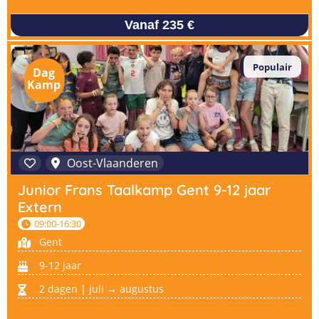
Vanaf 235 €
Populair
Dag
Kamp
Oost-Vlaanderen
Junior Frans Taalkamp Gent 9-12 jaar
Extern
09:00-16:30
Gent
9-12 jaar
2 dagen | juli → augustus