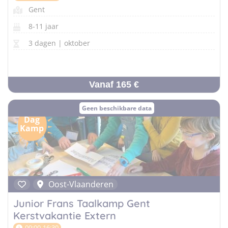
Gent
8-11 jaar
3 dagen | oktober
Vanaf 165 €
Geen beschikbare data
Dag
Kamp
Oost-Vlaanderen
Junior Frans Taalkamp Gent
Kerstvakantie Extern
09:00-16:30