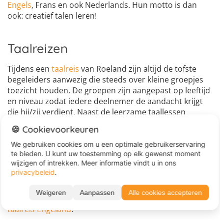
Engels
, Frans en ook Nederlands. Hun motto is dan
ook: creatief talen leren!
Taalreizen
Tijdens een
taalreis
van Roeland zijn altijd de tofste
begeleiders aanwezig die steeds over kleine groepjes
toezicht houden. De groepen zijn aangepast op leeftijd
en niveau zodat iedere deelnemer de aandacht krijgt
die hij/zij verdient. Naast de leerzame taallessen
worden coole activiteiten, spellen en uitstapjes
🍪 Cookievoorkeuren
georganiseerd, en hebben zij een groot aanbod in
themakampen. Tijdens een
taalvakantie
wordt je
We gebruiken cookies om u een optimale gebruikerservaring
te bieden. U kunt uw toestemming op elk gewenst moment
volledig ondergedompeld in de vreemde taal die je
wijzigen of intrekken. Meer informatie vindt u in ons
graag wilt leren en leer je veel bij. Met 50 jaar ervaring
privacybeleid
.
in het organiseren van taalreizen en taalcursussen
staan zij garant voor een fijne groepssfeer en een
Weigeren
Aanpassen
Alle cookies accepteren
fantastische tijd! Je kunt bijvoorbeeld gaan voor een
taalreis Engeland
.