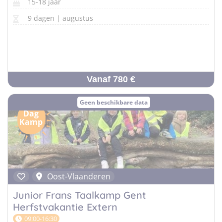
15-18 jaar
9 dagen | augustus
Vanaf 780 €
Geen beschikbare data
Dag
Kamp
Oost-Vlaanderen
Junior Frans Taalkamp Gent
Herfstvakantie Extern
09:00-16:30