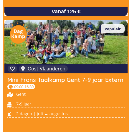
Vanaf 125 €
Populair
Dag
Kamp
Oost-Vlaanderen
Mini Frans Taalkamp Gent 7-9 jaar Extern
09:00-16:30
Gent
7-9 jaar
2 dagen | juli → augustus