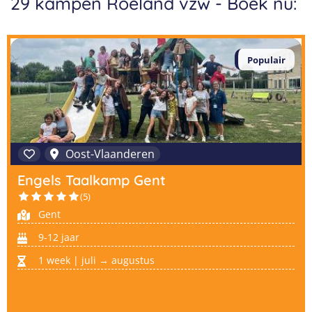
29 kampen Roeland vzw - Boek nu:
Taalvakanties Nederlands
Malta
Surfkampen Buitenland
Taalvakanties Duits
Nederland
Surfkampen 18+
Taalvakanties Italiaans
Populair
Buitenland
Oost-Vlaanderen
Engels Taalkamp Gent
(5)
Gent
9-12 jaar
1 week | juli → augustus