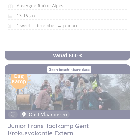
Auvergne-Rhône-Alpes
13-15 jaar
1 week | december → januari
Vanaf 860 €
Geen beschikbare data
Dag
Kamp
Oost-Vlaanderen
Junior Frans Taalkamp Gent
Krokusvakantie Extern