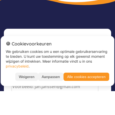
Nieuwsbrief
🍪 Cookievoorkeuren
We gebruiken cookies om u een optimale gebruikerservaring
Meld u nu aan voor onze nieuwsbrief om
te bieden. U kunt uw toestemming op elk gewenst moment
geweldige aanbiedingen te ontvangen en op de
wijzigen of intrekken. Meer informatie vindt u in ons
hoogte te blijven!
privacybeleid
.
Voer hier uw e-mailadres in
*
Weigeren
Aanpassen
Alle cookies accepteren