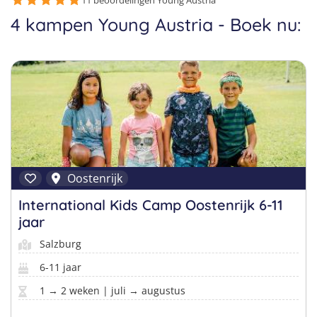
Taalvakanties Nederlands
11 beoordelingen Young Austria
4 kampen Young Austria - Boek nu:
Malta
Surfkampen Buitenland
Taalvakanties Duits
Nederland
Surfkampen 18+
Taalvakanties Italiaans
Buitenland
Oostenrijk
International Kids Camp Oostenrijk 6-11
jaar
Salzburg
6-11 jaar
1 → 2 weken | juli → augustus