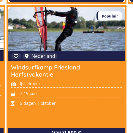
Populair
Nederland
Windsurfkamp Friesland
Herfstvakantie
IJsselmeer
7-19 jaar
5 dagen | oktober
Vanaf 600 €