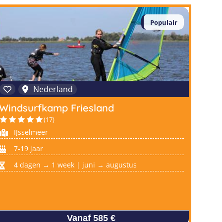
Populair
Nederland
Windsurfkamp Friesland
(17)
IJsselmeer
7-19 jaar
4 dagen → 1 week | juni → augustus
Vanaf 585 €