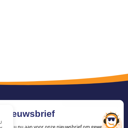
Nieuwsbrief
U
Meld u nu aan voor onze nieuwsbrief om geweldige
er