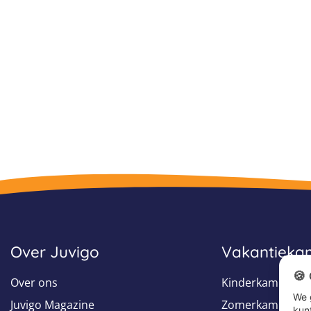
Over Juvigo
Vakantiek
🍪
Over ons
Kinderkampen
We 
Juvigo Magazine
Zomerkampen
kun