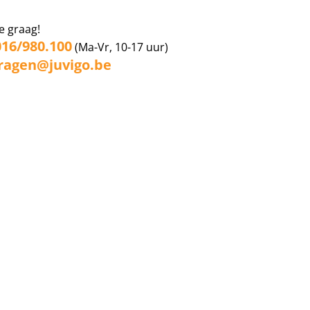
e graag!
016/980.100
(Ma-Vr, 10-17 uur)
ragen@juvigo.be