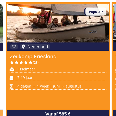
Populair
Nederland
Zeilkamp Friesland
(23)
IJsselmeer
7-19 jaar
4 dagen → 1 week | juni → augustus
Vanaf 585 €