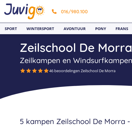
016/980.100
SPORT
WINTERSPORT
AVONTUUR
PONY
FRANS
Zeilschool De Morr
Zeilkampen en Windsurfkampen
46 beoordelingen Zeilschool De Morra
5 kampen Zeilschool De Morra -