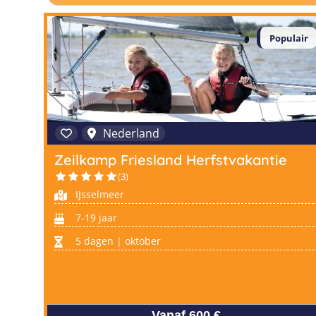
Populair
Nederland
Zeilkamp Friesland Herfstvakantie
(3)
IJsselmeer
7-19 jaar
5 dagen | oktober
Vanaf 600 €