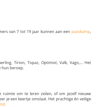
ieners van 7 tot 19 jaar kunnen aan een
paaskamp
,
ling, Tirion, Topaz, Optimist, Valk, Vago,... Het
e hun beroep.
e ruimte om te leren zeilen, of om jezelf nieuwe
r je een keertje omslaat. Het prachtige én veilige
and
.