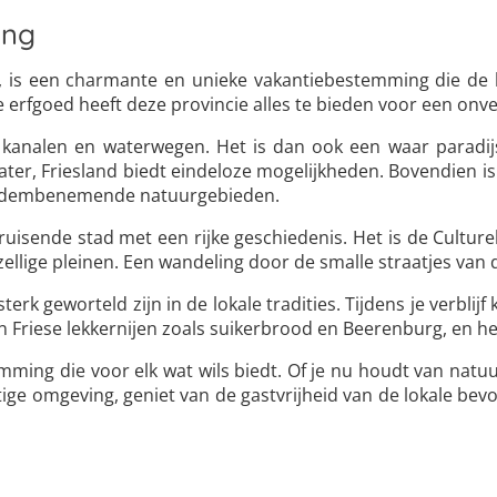
ing
, is een charmante en unieke vakantiebestemming die de ha
 erfgoed heeft deze provincie alles te bieden voor een onver
kanalen en waterwegen. Het is dan ook een waar paradijs 
r, Friesland biedt eindeloze mogelijkheden. Bovendien is
 en adembenemende natuurgebieden.
ruisende stad met een rijke geschiedenis. Het is de Cultur
lige pleinen. Een wandeling door de smalle straatjes van de 
sterk geworteld zijn in de lokale tradities. Tijdens je verbli
van Friese lekkernijen zoals suikerbrood en Beerenburg, e
emming die voor elk wat wils biedt. Of je nu houdt van natu
chtige omgeving, geniet van de gastvrijheid van de lokale be