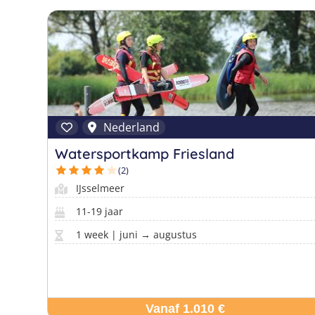
Nederland
Watersportkamp Friesland
(2)
IJsselmeer
11-19 jaar
1 week | juni → augustus
Vanaf 1.010 €