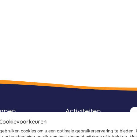
ampen
Activiteiten
 Cookievoorkeuren
Avonturenkampen
gebruiken cookies om u een optimale gebruikerservaring te bieden. 
Game kampen
t uw toestemming op elk gewenst moment wijzigen of intrekken. Me