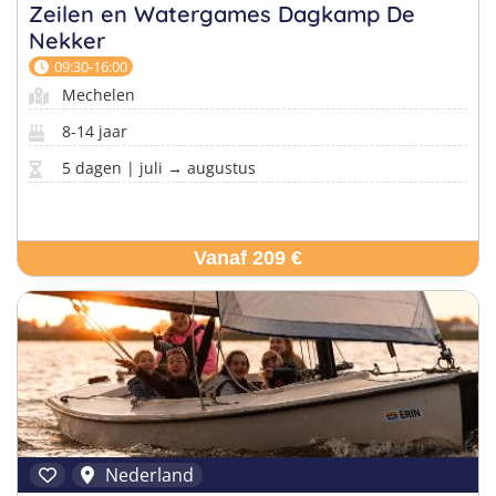
Taalvakanties Nederlands
Zeilen en Watergames Dagkamp De
Malta
Nekker
Surfkampen Buitenland
Taalvakanties Duits
09:30-16:00
Nederland
Surfkampen 18+
Taalvakanties Italiaans
Mechelen
Buitenland
8-14 jaar
5 dagen | juli → augustus
Vanaf 209 €
Nederland