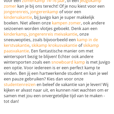
voor een
zomerkamp 14-16 jaar
, of een
jeugdkamp
zomer
kan je bij ons terecht! Of je nou kiest voor een
jongerenreis
,
jongerenkamp
of voor een
kindervakantie
, bij Juvigo kan je super makkelijk
boeken. Niet alleen onze
kampen zomer
, ook andere
seizoenen worden vlotjes geboekt. Denk aan een
kinderkamp
,
jongerenreis meivakantie
, onze
sneeuwopties, zoals bijvoorbeeld een
kamp in de
kerstvakantie
,
skikamp krokusvakantie
of
skikamp
paasvakantie
. Een fantastische manier om met
wintersport bezig te blijven! Echter ook andere
wintersporten zoals een
snowboard kamp
is met Juvigo
een optie. Voor iedereen is er een perfect kamp te
vinden. Ben jij een hartwerkende student en kan je wel
een pauze gebruiken? Kies dan voor onze
studentenreizen
en beleef de vakantie van je leven! Wij
kijken er alvast naar uit, en kunnen niet wachten om er
samen met jou een onvergetelijke tijd van te maken -
tot dan!