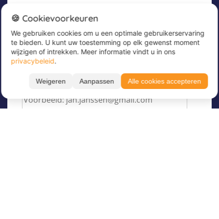
Nieuwsbrief
🍪 Cookievoorkeuren
We gebruiken cookies om u een optimale gebruikerservaring
Meld u nu aan voor onze nieuwsbrief om
te bieden. U kunt uw toestemming op elk gewenst moment
geweldige aanbiedingen te ontvangen en op de
wijzigen of intrekken. Meer informatie vindt u in ons
hoogte te blijven!
privacybeleid
.
Voer hier uw e-mailadres in
*
Weigeren
Aanpassen
Alle cookies accepteren
Filteren
Toon resultaten
Taal
Over Juvigo
Maand
Over ons
Vakantiekampen