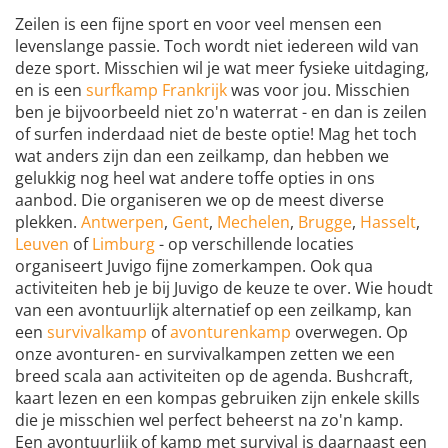
Zeilen is een fijne sport en voor veel mensen een
levenslange passie. Toch wordt niet iedereen wild van
deze sport. Misschien wil je wat meer fysieke uitdaging,
en is een
surfkamp Frankrijk
was voor jou. Misschien
ben je bijvoorbeeld niet zo'n waterrat - en dan is zeilen
of surfen inderdaad niet de beste optie! Mag het toch
wat anders zijn dan een zeilkamp, dan hebben we
gelukkig nog heel wat andere toffe opties in ons
aanbod. Die organiseren we op de meest diverse
plekken.
Antwerpen
,
Gent
,
Mechelen
,
Brugge
,
Hasselt
,
Leuven
of
Limburg
- op verschillende locaties
organiseert Juvigo fijne zomerkampen. Ook qua
activiteiten heb je bij Juvigo de keuze te over. Wie houdt
van een avontuurlijk alternatief op een zeilkamp, kan
een
survivalkamp
of
avonturenkamp
overwegen. Op
onze avonturen- en survivalkampen zetten we een
breed scala aan activiteiten op de agenda. Bushcraft,
kaart lezen en een kompas gebruiken zijn enkele skills
die je misschien wel perfect beheerst na zo'n kamp.
Een avontuurlijk of kamp met survival is daarnaast een