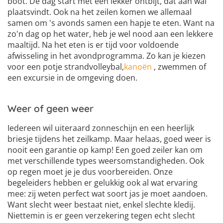
boot. De dag start met een lekker ontbijt, dat aan wal
plaatsvindt. Ook na het zeilen komen we allemaal
samen om 's avonds samen een hapje te eten. Want na
zo'n dag op het water, heb je wel nood aan een lekkere
maaltijd. Na het eten is er tijd voor voldoende
afwisseling in het avondprogramma. Zo kan je kiezen
voor een potje strandvolleybal,
kanoën
, zwemmen of
een excursie in de omgeving doen.
Weer of geen weer
Iedereen wil uiteraard zonneschijn en een heerlijk
briesje tijdens het zeilkamp. Maar helaas, goed weer is
nooit een garantie op kamp! Een goed zeiler kan om
met verschillende types weersomstandigheden. Ook
op regen moet je je dus voorbereiden. Onze
begeleiders hebben er gelukkig ook al wat ervaring
mee: zij weten perfect wat soort jas je moet aandoen.
Want slecht weer bestaat niet, enkel slechte kledij.
Niettemin is er geen verzekering tegen echt slecht