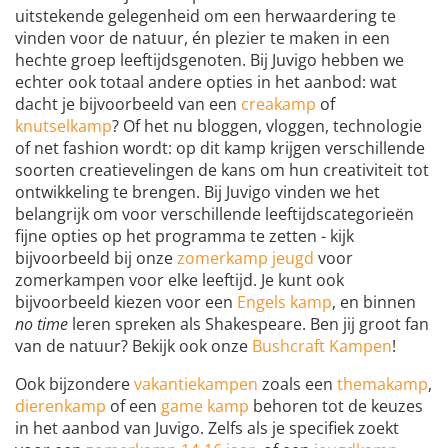
uitstekende gelegenheid om een herwaardering te
vinden voor de natuur, én plezier te maken in een
hechte groep leeftijdsgenoten. Bij Juvigo hebben we
echter ook totaal andere opties in het aanbod: wat
dacht je bijvoorbeeld van een
creakamp
of
knutselkamp
? Of het nu bloggen, vloggen, technologie
of net fashion wordt: op dit kamp krijgen verschillende
soorten creatievelingen de kans om hun creativiteit tot
ontwikkeling te brengen. Bij Juvigo vinden we het
belangrijk om voor verschillende leeftijdscategorieën
fijne opties op het programma te zetten - kijk
bijvoorbeeld bij onze
zomerkamp jeugd
voor
zomerkampen voor elke leeftijd. Je kunt ook
bijvoorbeeld kiezen voor een
Engels kamp
, en binnen
no time
leren spreken als Shakespeare. Ben jij groot fan
van de natuur? Bekijk ook onze
Bushcraft Kampen
!
Ook bijzondere
vakantiekampen
zoals een
themakamp
,
dierenkamp
of een
game kamp
behoren tot de keuzes
in het aanbod van Juvigo. Zelfs als je specifiek zoekt