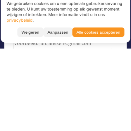
We gebruiken cookies om u een optimale gebruikerservaring
Meld u nu aan voor onze nieuwsbrief om
te bieden. U kunt uw toestemming op elk gewenst moment
geweldige aanbiedingen te ontvangen en op de
wijzigen of intrekken. Meer informatie vindt u in ons
hoogte te blijven!
privacybeleid
.
Voer hier uw e-mailadres in
*
Weigeren
Aanpassen
Alle cookies accepteren
Over Juvigo
Over ons
Vakantiekampen
Juvigo Magazine
Kinderkampen
Activiteiten