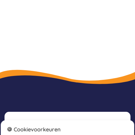
Nieuwsbrief
🍪 Cookievoorkeuren