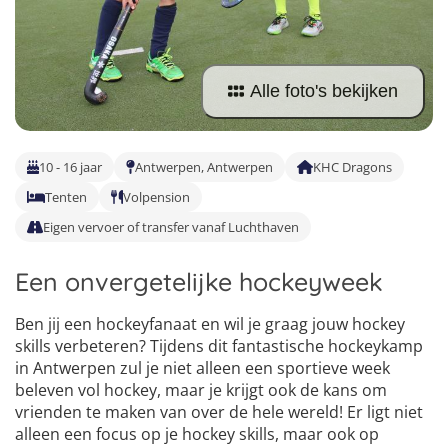
Taalvakanties Nederlands
Malta
Surfkampen Buitenland
Taalvakanties Duits
Nederland
Surfkampen 18+
Taalvakanties Italiaans
Alle foto's bekijken
Buitenland
10 - 16 jaar
Antwerpen, Antwerpen
KHC Dragons
Tenten
Volpension
Eigen vervoer of transfer vanaf Luchthaven
Een onvergetelijke hockeyweek
Ben jij een hockeyfanaat en wil je graag jouw hockey
skills verbeteren? Tijdens dit fantastische hockeykamp
in Antwerpen zul je niet alleen een sportieve week
beleven vol hockey, maar je krijgt ook de kans om
vrienden te maken van over de hele wereld! Er ligt niet
4
alleen een focus op je hockey skills, maar ook op
5