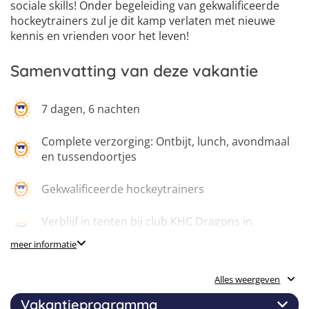
6
sociale skills! Onder begeleiding van gekwalificeerde
hockeytrainers zul je dit kamp verlaten met nieuwe
kennis en vrienden voor het leven!
Samenvatting van deze vakantie
7 dagen, 6 nachten
Complete verzorging: Ontbijt, lunch, avondmaal
en tussendoortjes
Gekwalificeerde hockeytrainers
Verblijf in tenten bij club KHC Dragons in
Antwerpen
meer informatie
24/7 supervisie en tentbegeleiders
Alles weergeven
Vakantieprogramma
Dagelijks 5 uur hockey spelen