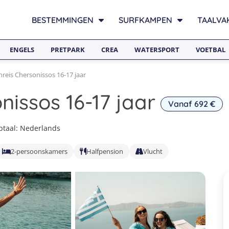
BESTEMMINGEN
SURFKAMPEN
TAALVA
ENGELS
PRETPARK
CREA
WATERSPORT
VOETBAL
reis Chersonissos 16-17 jaar
issos 16-17 jaar
Vanaf 692 €
taal: Nederlands
2-persoonskamers
Halfpension
Vlucht