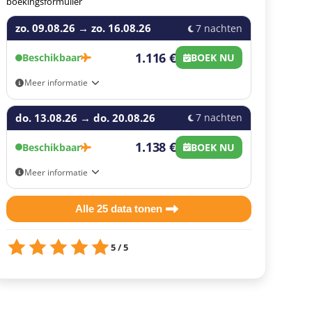
boekingsformulier
zo. 09.08.26
→
zo. 16.08.26
7 nachten
1.116 €
Beschikbaar
BOEK NU
Meer informatie
Aankomst- en vertrekmogelijkheden: Eigen vervoer,
do. 13.08.26
Brussel Airport (BRU), Eindhoven Airport (EIN),
→
do. 20.08.26
7 nachten
Rotterdam The Hague (RTM)
1.138 €
Beschikbaar
BOEK NU
Meer informatie
Aankomst- en vertrekmogelijkheden: Eigen vervoer,
Brussel Airport (BRU), Eindhoven Airport (EIN),
Alle 25 data tonen
Rotterdam The Hague (RTM)
5 / 5