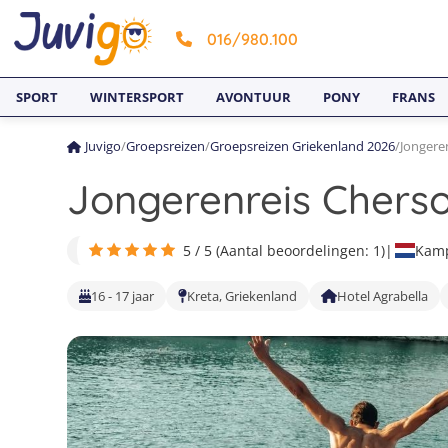
016/980.100
SPORT
WINTERSPORT
AVONTUUR
PONY
FRANS
Juvigo
/
Groepsreizen
/
Groepsreizen Griekenland 2026
/
Jongeren
Jongerenreis Cherson
5 / 5 (Aantal beoordelingen: 1)
|
Kamp
16 - 17 jaar
Kreta, Griekenland
Hotel Agrabella
1
16
31
2
17
32
3
18
33