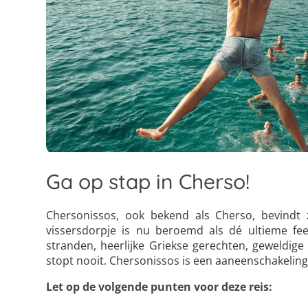
Ga op stap in Cherso!
Chersonissos, ook bekend als Cherso, bevindt z
vissersdorpje is nu beroemd als dé ultieme fee
stranden, heerlijke Griekse gerechten, geweldige 
stopt nooit. Chersonissos is een aaneenschakelin
Let op de volgende punten voor deze reis:
4
19
34
5
20
35