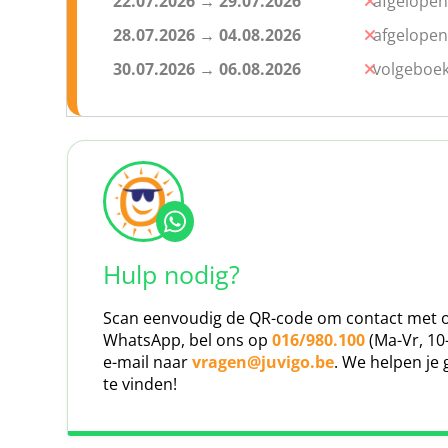
22.07.2026
→
29.07.2026
afgelopen
28.07.2026
→
04.08.2026
afgelopen
Dia sunset sailing trip
30.07.2026
→
06.08.2026
volgeboek
Heb je ooit gedroomd van zeilen op vakantie? Nie
want dit is volledig mogelijk tijdens je trip naar 
Lazy sailing cruise
Een hele middag heerlijk ontspannen op een onver
enkele van de mooiste plekjes aan de kust van Kre
Hulp nodig?
Beach day & Jetski
Scan eenvoudig de QR-code om contact met o
Ben je even helemaal klaar met feesten, en wil 
WhatsApp, bel ons op
016/980.100
(Ma-Vr, 10
geniet dan van een beach day met een ligstoel
e-mail naar
vragen@juvigo.be
. We helpen je 
wateractiviteit voor een prijs van
€64
te vinden!
Boat party