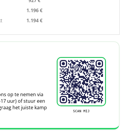
927 €
1.196 €
t
1.194 €
uwsgierig naar het uitzicht van Dia Island? Geweldig,
Chersonissos! Deze trip heeft een prijs van
€95
.
getelijke relaxcruise ofwel lazy sailing cruise, langs
ta? Dat is mogelijk voor een prijs van
€53
ns op te nemen via
je een dagje rustig aan doen op het Griekse eiland,
-17 uur) of stuur een
 voor de hele dag, een rondje jetskiën en van een
graag het juiste kamp
SCAN MIJ