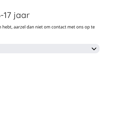
-17 jaar
en hebt, aarzel dan niet om contact met ons op te
en drie dagen betaald te worden na het reserveren
count dat je krijgt nadat wij jouw boeking verwerkt
n we uiterlijk 56 dagen (8 weken) voor afreis te