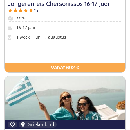
Jongerenreis Chersonissos 16-17 jaar
(1)
Kreta
Vind jouw perfecte kamp
Beantwoord een paar korte vragen en wij doen de rest.
16-17 jaar
1 week | juni → augustus
Vanaf 692 €
Griekenland