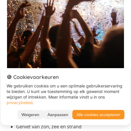
🍪 Cookievoorkeuren
Lekker feesten met je vrienden tijdens de groepsreis
Griekenland
We gebruiken cookies om u een optimale gebruikerservaring
te bieden. U kunt uw toestemming op elk gewenst moment
wijzigen of intrekken. Meer informatie vindt u in ons
privacybeleid
.
Conclusie: Waarom op groepsreis
naar Griekenland?
Weigeren
Aanpassen
Alle cookies accepteren
Geniet van zon, zee en strand