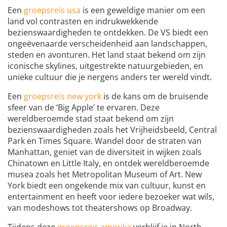
Een
groepsreis usa
is een geweldige manier om een
land vol contrasten en indrukwekkende
bezienswaardigheden te ontdekken. De VS biedt een
ongeëvenaarde verscheidenheid aan landschappen,
steden en avonturen. Het land staat bekend om zijn
iconische skylines, uitgestrekte natuurgebieden, en
unieke cultuur die je nergens anders ter wereld vindt.
Een
groepsreis new york
is de kans om de bruisende
sfeer van de ‘Big Apple’ te ervaren. Deze
wereldberoemde stad staat bekend om zijn
bezienswaardigheden zoals het Vrijheidsbeeld, Central
Park en Times Square. Wandel door de straten van
Manhattan, geniet van de diversiteit in wijken zoals
Chinatown en Little Italy, en ontdek wereldberoemde
musea zoals het Metropolitan Museum of Art. New
York biedt een ongekende mix van cultuur, kunst en
entertainment en heeft voor iedere bezoeker wat wils,
van modeshows tot theatershows op Broadway.
Tijdens deze
groepsreis amerika
verblijf je in North