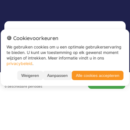
Nieuwsbrief
🍪 Cookievoorkeuren
We gebruiken cookies om u een optimale gebruikerservaring
Meld u nu aan voor onze nieuwsbrief om
te bieden. U kunt uw toestemming op elk gewenst moment
geweldige aanbiedingen te ontvangen en op de
wijzigen of intrekken. Meer informatie vindt u in ons
hoogte te blijven!
privacybeleid
.
Voer hier uw e-mailadres in
*
Weigeren
Aanpassen
Alle cookies accepteren
Vanaf 961 €
BOEK NU
6 beschikbare periodes