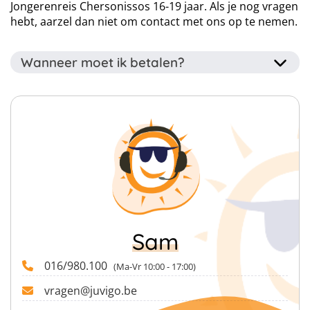
Jongerenreis Chersonissos 16-19 jaar. Als je nog vragen
hebt, aarzel dan niet om contact met ons op te nemen.
Wanneer moet ik betalen?
Het voorschot van 40% van het totaalbedrag dient
binnen drie dagen betaald te worden na het
reserveren van je reis. Je kan je voorschot betalen via je
online account dat je krijgt nadat wij jouw boeking
verwerkt hebben.
Het overige bedrag van 60% van het totaalbedrag
vragen we uiterlijk 56 dagen (8 weken) voor afreis te
betalen.
Sam
016/980.100
(Ma-Vr 10:00 - 17:00)
vragen@juvigo.be