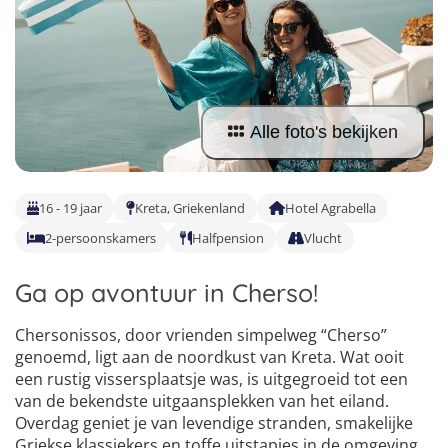
Taalvakanties Nederlands
Malta
Surfkampen Buitenland
Taalvakanties Duits
Nederland
Surfkampen 18+
Taalvakanties Italiaans
Buitenland
Alle foto's bekijken
16 - 19 jaar
Kreta, Griekenland
Hotel Agrabella
2-persoonskamers
Halfpension
Vlucht
Ga op avontuur in Cherso!
Chersonissos, door vrienden simpelweg “Cherso”
genoemd, ligt aan de noordkust van Kreta. Wat ooit
een rustig vissersplaatsje was, is uitgegroeid tot een
van de bekendste uitgaansplekken van het eiland.
Overdag geniet je van levendige stranden, smakelijke
Griekse klassiekers en toffe uitstapjes in de omgeving.