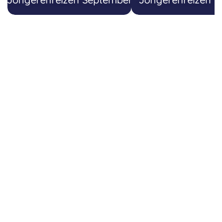
gelijksoortige accommodatie.
Dag 8 – Nara & Osaka
We bezoeken de indrukwekkende Todaiji-tempel in
Nara en wandelen door de betoverende Kasuga
Taisha-shrine. Daarna trekken we naar Osaka en
verkennen we de bruisende wijk Namba Shinsaibashi.
Overnachting in Hotel Vischio by Granvia of een
gelijksoortige accommodatie.
Dag 9 – Osaka
We starten bij het indrukwekkende Osaka Castle en
bezoeken nadien Shinsekai met zijn opvallende
Tsutenkaku-toren. We eindigen de dag met een
uitzicht over de stad vanuit het Umeda Sky Building.