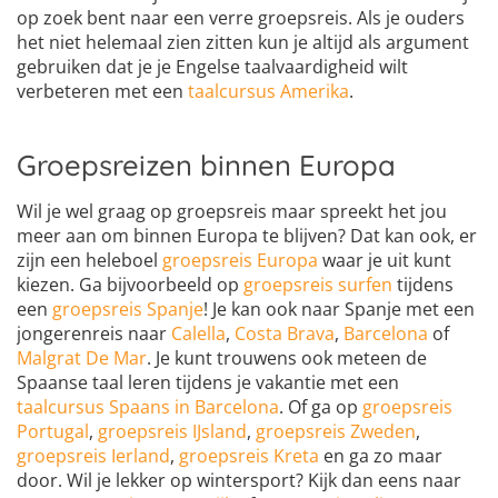
op zoek bent naar een verre groepsreis. Als je ouders
het niet helemaal zien zitten kun je altijd als argument
gebruiken dat je je Engelse taalvaardigheid wilt
verbeteren met een
taalcursus Amerika
.
Groepsreizen binnen Europa
Wil je wel graag op groepsreis maar spreekt het jou
meer aan om binnen Europa te blijven? Dat kan ook, er
zijn een heleboel
groepsreis Europa
waar je uit kunt
kiezen. Ga bijvoorbeeld op
groepsreis surfen
tijdens
een
groepsreis Spanje
! Je kan ook naar Spanje met een
jongerenreis naar
Calella
,
Costa Brava
,
Barcelona
of
Malgrat De Mar
. Je kunt trouwens ook meteen de
Spaanse taal leren tijdens je vakantie met een
taalcursus Spaans in Barcelona
. Of ga op
groepsreis
Portugal
,
groepsreis IJsland
,
groepsreis Zweden
,
groepsreis Ierland
,
groepsreis Kreta
en ga zo maar
door. Wil je lekker op wintersport? Kijk dan eens naar