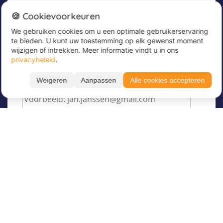
Nieuwsbrief
🍪 Cookievoorkeuren
We gebruiken cookies om u een optimale gebruikerservaring
Meld u nu aan voor onze nieuwsbrief om
te bieden. U kunt uw toestemming op elk gewenst moment
geweldige aanbiedingen te ontvangen en op de
wijzigen of intrekken. Meer informatie vindt u in ons
hoogte te blijven!
privacybeleid
.
Voer hier uw e-mailadres in
*
Weigeren
Aanpassen
Alle cookies accepteren
Filteren
Toon resultaten
Taal
Over Juvigo
Maand
Over ons
Vakantiekampen