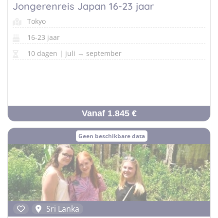
Taalvakanties Nederlands
Jongerenreis Japan 16-23 jaar
Malta
Surfkampen Buitenland
Taalvakanties Duits
Tokyo
Nederland
Surfkampen 18+
16-23 jaar
Taalvakanties Italiaans
Buitenland
10 dagen | juli → september
Vanaf 1.845 €
Geen beschikbare data
Sri Lanka