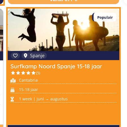
Populair
Spanje
Surfkamp Noord Spanje 15-18 jaar
(5)
Cantabria
15-18 jaar
1 week | juni → augustus