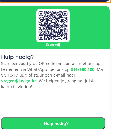
Scan mij
Hulp nodig?
Scan eenvoudig de QR-code om contact met ons op
te nemen via WhatsApp, bel ons op
016/980.100
(Ma-
Vr, 10-17 uur) of stuur een e-mail naar
vragen@juvigo.be
. We helpen je graag het juiste
kamp te vinden!
Hulp nodig?