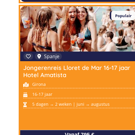
Populair
Spanje
Jongerenreis Lloret de Mar 16-17 jaar
Hotel Amatista
Girona
16-17 jaar
5 dagen → 2 weken | juni → augustus
Vanaf 795 €