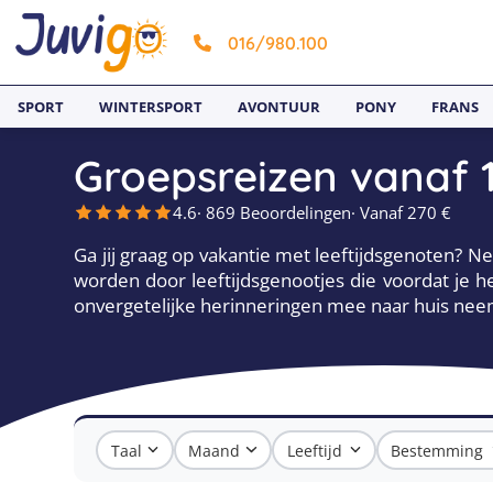
016/980.100
SPORT
WINTERSPORT
AVONTUUR
PONY
FRANS
Groepsreizen vanaf 1
4.6
· 869 Beoordelingen
· Vanaf 270 €
Ga jij graag op vakantie met leeftijdsgenoten? Ne
worden door leeftijdsgenootjes die voordat je 
onvergetelijke herinneringen mee naar huis nee
Taal
Maand
Leeftijd
Bestemming