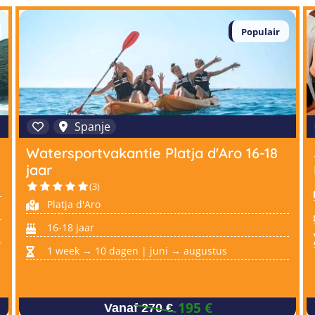
Populair
Spanje
Watersportvakantie Platja d'Aro 16-18
jaar
(3)
Platja d'Aro
16-18 jaar
1 week → 10 dagen | juni → augustus
195 €
Vanaf 270 €