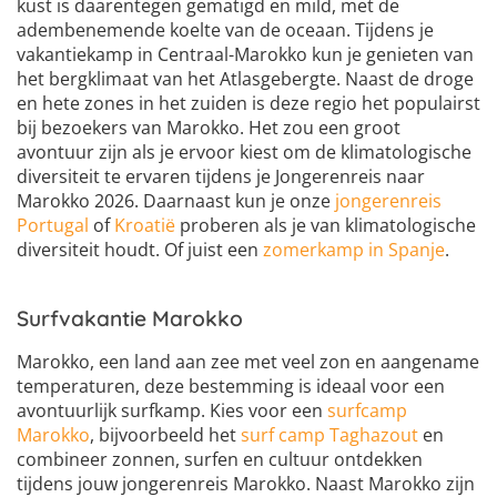
kust is daarentegen gematigd en mild, met de
adembenemende koelte van de oceaan. Tijdens je
vakantiekamp in Centraal-Marokko kun je genieten van
het bergklimaat van het Atlasgebergte. Naast de droge
en hete zones in het zuiden is deze regio het populairst
bij bezoekers van Marokko. Het zou een groot
avontuur zijn als je ervoor kiest om de klimatologische
diversiteit te ervaren tijdens je Jongerenreis naar
Marokko 2026. Daarnaast kun je onze
jongerenreis
Portugal
of
Kroatië
proberen als je van klimatologische
diversiteit houdt. Of juist een
zomerkamp in Spanje
.
Surfvakantie Marokko
Marokko, een land aan zee met veel zon en aangename
temperaturen, deze bestemming is ideaal voor een
avontuurlijk surfkamp. Kies voor een
surfcamp
Marokko
, bijvoorbeeld het
surf camp Taghazout
en
combineer zonnen, surfen en cultuur ontdekken
tijdens jouw jongerenreis Marokko. Naast Marokko zijn