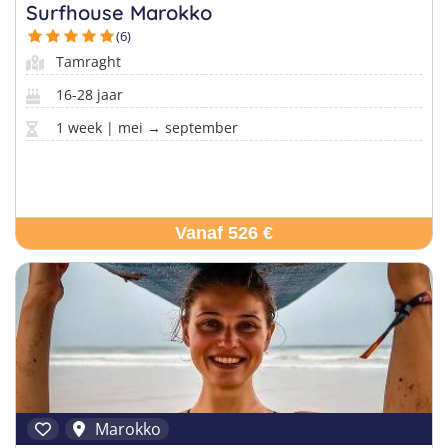
Taalvakanties Nederlands
Surfhouse Marokko
Malta
Surfkampen Buitenland
(6)
Taalvakanties Duits
Tamraght
Nederland
Surfkampen 18+
Taalvakanties Italiaans
16-28 jaar
Buitenland
1 week | mei → september
Vanaf 526 €
Marokko