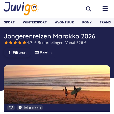
SPORT
WINTERSPORT
AVONTUUR
PONY
FRANS
Jongerenreizen Marokko 2026
BESTEMMINGEN
4.7
· 6 Beoordelingen
· Vanaf 526 €
België
SURFKAMPEN
🗺 Kaart →
Filteren
Spanje
Surfkampen België
TAALVAKANTIES
Duitsland
Surfkampen Frankrijk
Alle Juvigo Taalreizen
GROEPSREIZEN
Zweden
Surfkampen Spanje
Taalvakanties Frans
Jongeren
Portugal
Surfkampen Portugal
Taalvakanties Engels
Jongvolwassenen
Frankrijk
Surfkampen Nederland
Taalvakanties Spaans
Volwassenen
Marokko
Italië
Surfkampen Sri Lanka