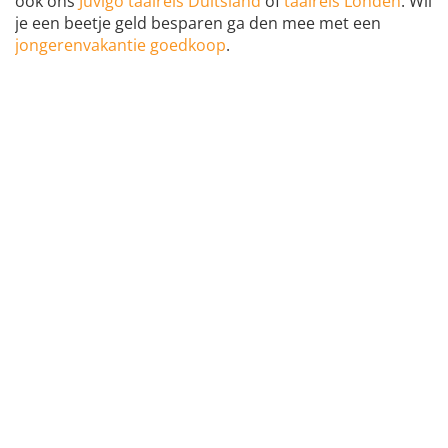
ook ons
Juvigo taalreis Duitsland
of
taalreis Londen
. Wil
je een beetje geld besparen ga den mee met een
jongerenvakantie goedkoop
.