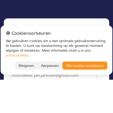
Nieuwsbrief
🍪 Cookievoorkeuren
We gebruiken cookies om u een optimale gebruikerservaring
Meld u nu aan voor onze nieuwsbrief om
te bieden. U kunt uw toestemming op elk gewenst moment
geweldige aanbiedingen te ontvangen en op de
wijzigen of intrekken. Meer informatie vindt u in ons
hoogte te blijven!
privacybeleid
.
Voer hier uw e-mailadres in
*
Weigeren
Aanpassen
Alle cookies accepteren
Filteren
Toon resultaten