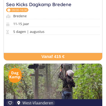
Sea Kicks Dagkamp Bredene
09:00-16:30
Bredene
11-15 jaar
5 dagen | augustus
Vanaf 415 €
Dag
Kamp
West-Vlaanderen