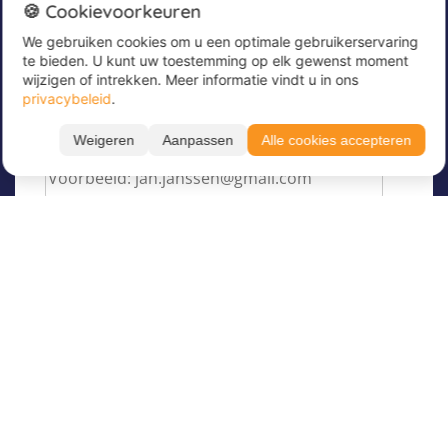
Nieuwsbrief
🍪 Cookievoorkeuren
We gebruiken cookies om u een optimale gebruikerservaring
Meld u nu aan voor onze nieuwsbrief om
te bieden. U kunt uw toestemming op elk gewenst moment
geweldige aanbiedingen te ontvangen en op de
wijzigen of intrekken. Meer informatie vindt u in ons
hoogte te blijven!
privacybeleid
.
Voer hier uw e-mailadres in
*
Weigeren
Aanpassen
Alle cookies accepteren
Filteren
Toon resultaten
Taal
Over Juvigo
Maand
Over ons
Vakantiekampen
Juvigo Magazine