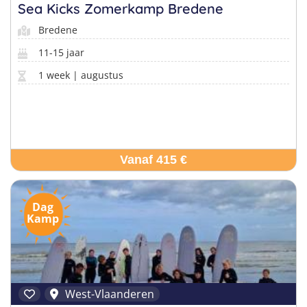
Sea Kicks Zomerkamp Bredene
Bredene
Vind jouw perfecte kamp
11-15 jaar
Beantwoord een paar korte vragen en wij doen de rest.
1 week | augustus
Vanaf 415 €
Dag
Kamp
West-Vlaanderen