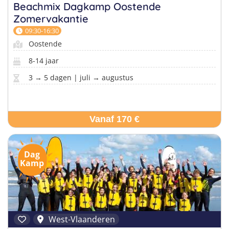
Beachmix Dagkamp Oostende
Zomervakantie
09:30-16:30
Vind jouw perfecte kamp
Oostende
Beantwoord een paar korte vragen en wij doen de rest.
8-14 jaar
3 → 5 dagen | juli → augustus
Vanaf 170 €
Dag
Kamp
West-Vlaanderen