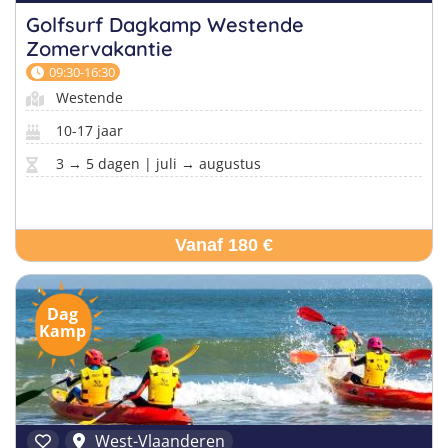
Golfsurf Dagkamp Westende
Zomervakantie
09:30-16:30
Westende
10-17 jaar
3 → 5 dagen | juli → augustus
Vanaf 180 €
Dag
Kamp
West-Vlaanderen