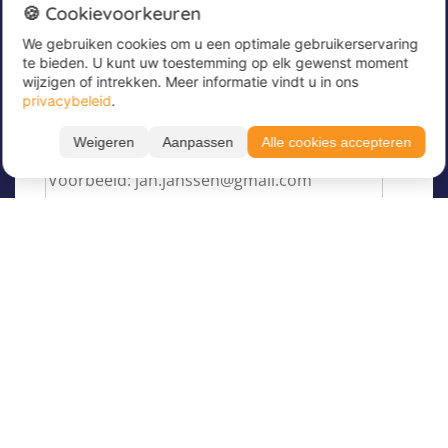
Nieuwsbrief
🍪 Cookievoorkeuren
We gebruiken cookies om u een optimale gebruikerservaring
Meld u nu aan voor onze nieuwsbrief om
te bieden. U kunt uw toestemming op elk gewenst moment
geweldige aanbiedingen te ontvangen en op de
wijzigen of intrekken. Meer informatie vindt u in ons
hoogte te blijven!
privacybeleid
.
Voer hier uw e-mailadres in
*
Weigeren
Aanpassen
Alle cookies accepteren
Filteren
Toon resultaten
Taal
Over Juvigo
Maand
Over ons
Vakantiekampen
Juvigo Magazine