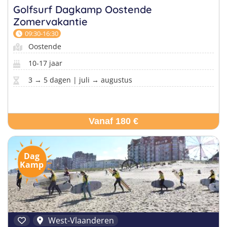
Golfsurf Dagkamp Oostende
Zomervakantie
09:30-16:30
Oostende
10-17 jaar
3 → 5 dagen | juli → augustus
Vanaf 180 €
Dag
Kamp
West-Vlaanderen