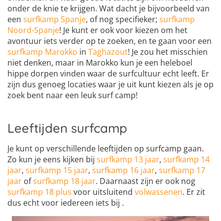
onder de knie te krijgen. Wat dacht je bijvoorbeeld van
een
surfkamp Spanje
, of nog specifieker;
surfkamp
Noord-Spanje
! Je kunt er ook voor kiezen om het
avontuur iets verder op te zoeken, en te gaan voor een
surfkamp Marokko
in
Taghazout
! Je zou het misschien
niet denken, maar in Marokko kun je een heleboel
hippe dorpen vinden waar de surfcultuur echt leeft. Er
zijn dus genoeg locaties waar je uit kunt kiezen als je op
zoek bent naar een leuk surf camp!
Leeftijden surfcamp
Je kunt op verschillende leeftijden op surfcamp gaan.
Zo kun je eens kijken bij
surfkamp 13 jaar
,
surfkamp 14
jaar
,
surfkamp 15 jaar
,
surfkamp 16 jaar
,
surfkamp 17
jaar
of
surfkamp 18 jaar
. Daarnaast zijn er ook nog
surfkamp 18 plus
voor uitsluitend
volwassenen
. Er zit
dus echt voor iedereen iets bij .