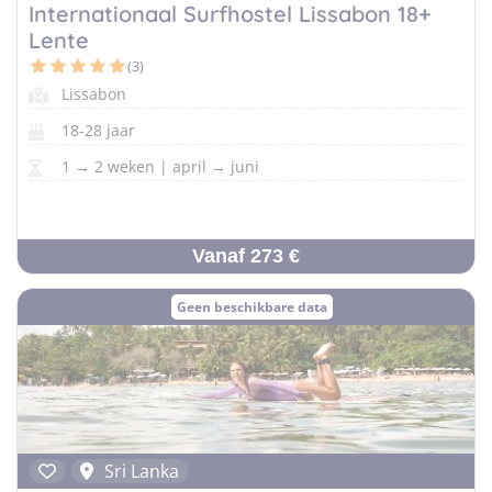
Internationaal Surfhostel Lissabon 18+
Lente
(3)
Vind jouw perfecte kamp
Lissabon
Beantwoord een paar korte vragen en wij doen de rest.
18-28 jaar
1 → 2 weken | april → juni
Vanaf 273 €
Geen beschikbare data
Sri Lanka