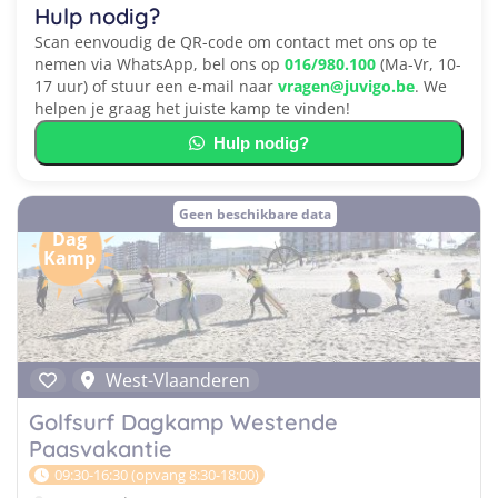
Hulp nodig?
Scan eenvoudig de QR-code om contact met ons op te
nemen via WhatsApp, bel ons op
016/980.100
(Ma-Vr, 10-
17 uur) of stuur een e-mail naar
vragen@juvigo.be
. We
helpen je graag het juiste kamp te vinden!
Hulp nodig?
Geen beschikbare data
Dag
Kamp
West-Vlaanderen
Golfsurf Dagkamp Westende
Paasvakantie
09:30-16:30 (opvang 8:30-18:00)