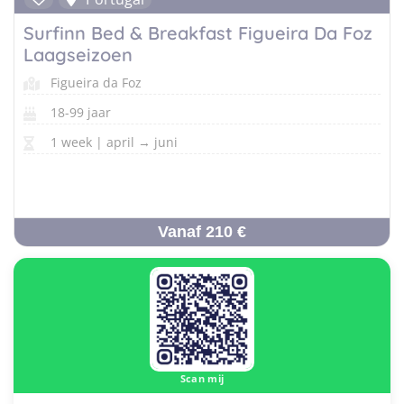
Surfinn Bed & Breakfast Figueira Da Foz
Laagseizoen
Figueira da Foz
18-99 jaar
1 week | april → juni
Vanaf 210 €
Scan mij