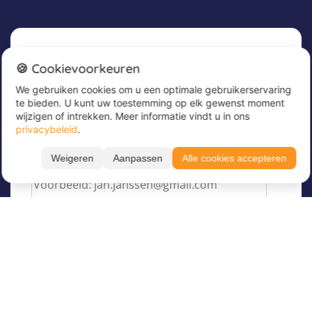
Nieuwsbrief
🍪 Cookievoorkeuren
We gebruiken cookies om u een optimale gebruikerservaring
Meld u nu aan voor onze nieuwsbrief om
te bieden. U kunt uw toestemming op elk gewenst moment
geweldige aanbiedingen te ontvangen en op de
wijzigen of intrekken. Meer informatie vindt u in ons
hoogte te blijven!
privacybeleid
.
Voer hier uw e-mailadres in
*
Weigeren
Aanpassen
Alle cookies accepteren
Filteren
Toon resultaten
Taal
Over Juvigo