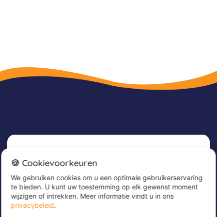
Nieuwsbrief
🍪 Cookievoorkeuren
We gebruiken cookies om u een optimale gebruikerservaring
Meld u nu aan voor onze nieuwsbrief om
te bieden. U kunt uw toestemming op elk gewenst moment
geweldige aanbiedingen te ontvangen en op de
wijzigen of intrekken. Meer informatie vindt u in ons
hoogte te blijven!
privacybeleid
.