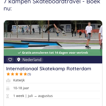
7 kampen Skateboardtravel - Boek
Taalvakanties Nederlands
nu:
Malta
Surfkampen Buitenland
Taalvakanties Duits
Nederland
Surfkampen 18+
Taalvakanties Italiaans
Buitenland
Gratis annuleren tot 14 dagen voor vertrek
Nederland
Internationaal Skatekamp Rotterdam
(5)
Katwijk
10-18 jaar
1 week | juli → augustus