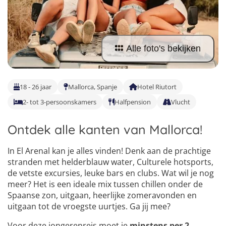
Taalvakanties Nederlands
Malta
Surfkampen Buitenland
Taalvakanties Duits
Nederland
Surfkampen 18+
Taalvakanties Italiaans
Alle foto's bekijken
Buitenland
18 - 26 jaar
Mallorca, Spanje
Hotel Riutort
2- tot 3-persoonskamers
Halfpension
Vlucht
Ontdek alle kanten van Mallorca!
In El Arenal kan je alles vinden! Denk aan de prachtige
stranden met helderblauw water, Culturele hotsports,
de vetste excursies, leuke bars en clubs. Wat wil je nog
meer? Het is een ideale mix tussen chillen onder de
Spaanse zon, uitgaan, heerlijke zomeravonden en
uitgaan tot de vroegste uurtjes. Ga jij mee?
Voor deze jongerenreis moet je
minstens per 2