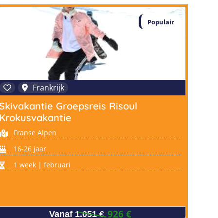
Populair
Frankrijk
Skivakantie Groepsreis Risoul
Krokusvakantie
Franse Alpen
16-26 jaar
1 week | februari
926 €
Vanaf 1.051 €