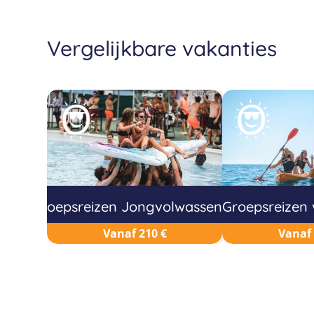
Vergelijkbare vakanties
Groepsreizen Jongvolwassenen
Groepsreizen 
Vanaf 210 €
Vanaf 