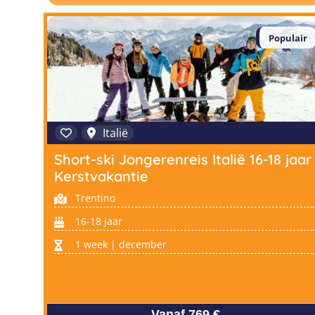
Populair
Italië
Short-ski Jongerenreis Italië 16-18 jaar
Kerstvakantie
Trentino
16-18 jaar
1 week | december
Vanaf 769 €