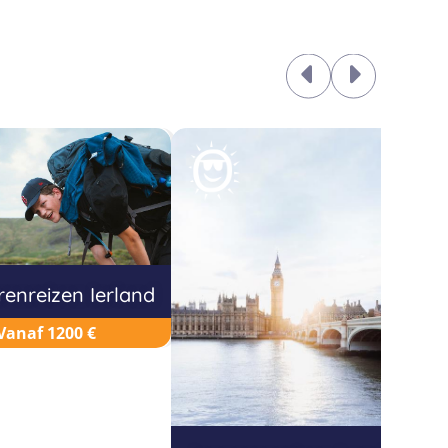
enreizen Ierland
J
Vanaf 1200 €