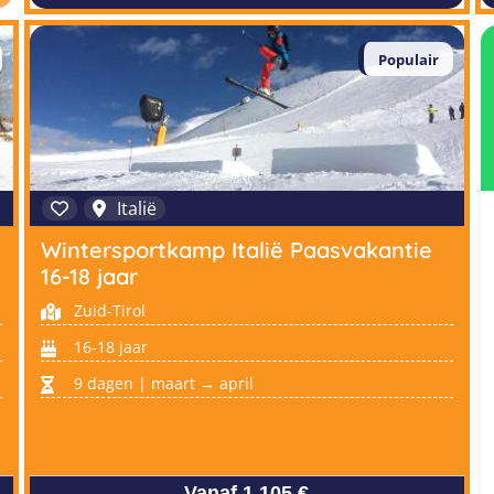
Populair
Italië
Wintersportkamp Italië Paasvakantie
16-18 jaar
Zuid-Tirol
16-18 jaar
9 dagen | maart → april
Vanaf 1.105 €