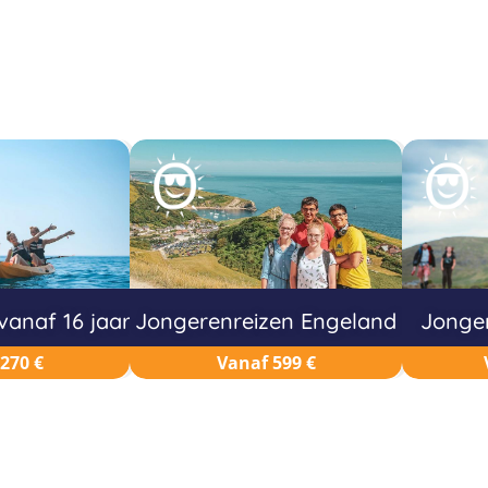
vanaf 16 jaar
Jongerenreizen Engeland
Jonger
270 €
Vanaf 599 €