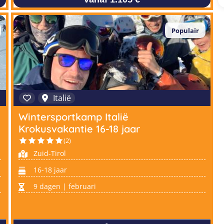
Populair
Italië
Wintersportkamp Italië
Krokusvakantie 16-18 jaar
(2)
Zuid-Tirol
16-18 jaar
9 dagen | februari