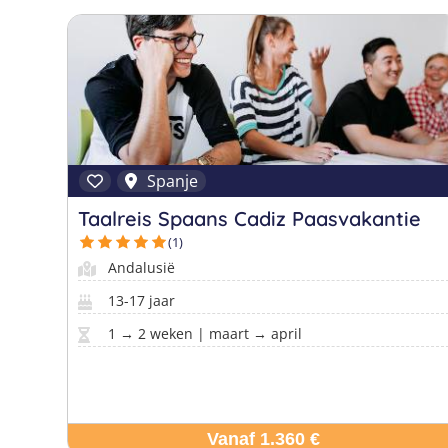
Spanje
Taalreis Spaans Cadiz Paasvakantie
(1)
Andalusië
13-17 jaar
1 → 2 weken | maart → april
Vanaf 1.360 €