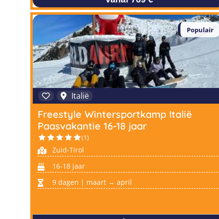
Populair
Italië
Freestyle Wintersportkamp Italië
Paasvakantie 16-18 jaar
(1)
Zuid-Tirol
16-18 jaar
9 dagen | maart → april