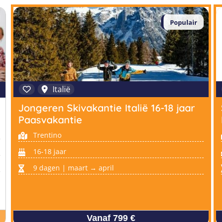
Populair
Italië
Jongeren Skivakantie Italië 16-18 jaar
Paasvakantie
Trentino
16-18 jaar
9 dagen | maart → april
Vanaf 799 €