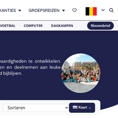
KANTIES
GROEPSREIZEN
VOETBAL
COMPUTER
DAGKAMPEN
Nieuwsbrief
vaardigheden te ontwikkelen.
aren en deelnemen aan leuke
 bijblijven.
🗺 Kaart →