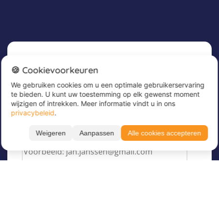
Nieuwsbrief
🍪 Cookievoorkeuren
We gebruiken cookies om u een optimale gebruikerservaring
Meld u nu aan voor onze nieuwsbrief om
te bieden. U kunt uw toestemming op elk gewenst moment
geweldige aanbiedingen te ontvangen en op de
wijzigen of intrekken. Meer informatie vindt u in ons
hoogte te blijven!
privacybeleid
.
Voer hier uw e-mailadres in
*
Weigeren
Aanpassen
Alle cookies accepteren
Filteren
Toon resultaten