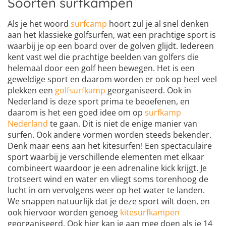
Soorten surfkampen
Als je het woord
surfcamp
hoort zul je al snel denken
aan het klassieke golfsurfen, wat een prachtige sport is
waarbij je op een board over de golven glijdt. Iedereen
kent vast wel die prachtige beelden van golfers die
helemaal door een golf heen bewegen. Het is een
geweldige sport en daarom worden er ook op heel veel
plekken een
golfsurfkamp
georganiseerd. Ook in
Nederland is deze sport prima te beoefenen, en
daarom is het een goed idee om op
surfkamp
Nederland
te gaan. Dit is niet de enige manier van
surfen. Ook andere vormen worden steeds bekender.
Denk maar eens aan het kitesurfen! Een spectaculaire
sport waarbij je verschillende elementen met elkaar
combineert waardoor je een adrenaline kick krijgt. Je
trotseert wind en water en vliegt soms torenhoog de
lucht in om vervolgens weer op het water te landen.
We snappen natuurlijk dat je deze sport wilt doen, en
ook hiervoor worden genoeg
kitesurfkampen
georganiseerd. Ook hier kan je aan mee doen als je 14