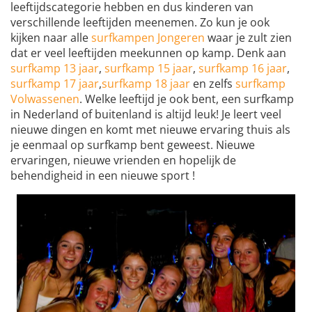
leeftijdscategorie hebben en dus kinderen van
verschillende leeftijden meenemen. Zo kun je ook
kijken naar alle
surfkampen Jongeren
waar je zult zien
dat er veel leeftijden meekunnen op kamp. Denk aan
surfkamp 13 jaar
,
surfkamp 15 jaar
,
surfkamp 16 jaar
,
surfkamp 17 jaar
,
surfkamp 18 jaar
en zelfs
surfkamp
Volwassenen
. Welke leeftijd je ook bent, een surfkamp
in Nederland of buitenland is altijd leuk! Je leert veel
nieuwe dingen en komt met nieuwe ervaring thuis als
je eenmaal op surfkamp bent geweest. Nieuwe
ervaringen, nieuwe vrienden en hopelijk de
behendigheid in een nieuwe sport !