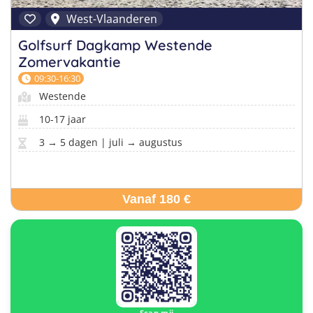
West-Vlaanderen
Golfsurf Dagkamp Westende
Zomervakantie
09:30-16:30
Westende
10-17 jaar
3 → 5 dagen | juli → augustus
Vanaf 180 €
Scan mij