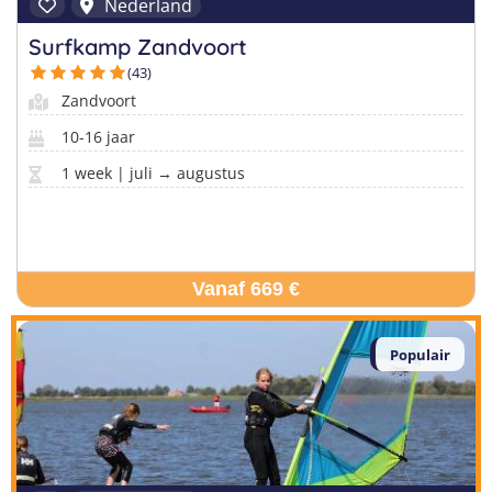
Taalvakanties Nederlands
Nederland
Malta
Surfkampen Buitenland
Surfkamp Zandvoort
Taalvakanties Duits
(43)
Nederland
Surfkampen 18+
Taalvakanties Italiaans
Zandvoort
Buitenland
10-16 jaar
1 week | juli → augustus
Vanaf 669 €
Populair