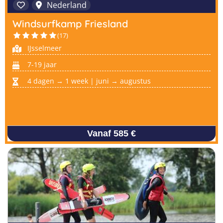
Nederland
Windsurfkamp Friesland
(17)
IJsselmeer
7-19 jaar
4 dagen → 1 week | juni → augustus
Vanaf 585 €