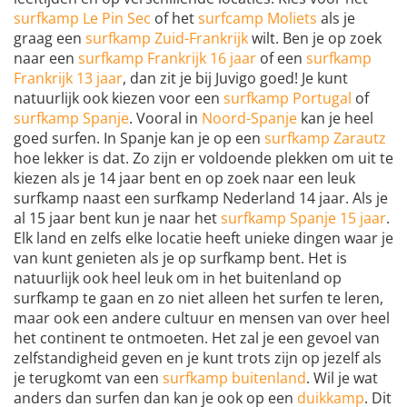
surfkamp Le Pin Sec
of het
surfcamp Moliets
als je
graag een
surfkamp Zuid-Frankrijk
wilt. Ben je op zoek
naar een
surfkamp Frankrijk 16 jaar
of een
surfkamp
Frankrijk 13 jaar
, dan zit je bij Juvigo goed! Je kunt
natuurlijk ook kiezen voor een
surfkamp Portugal
of
surfkamp Spanje
. Vooral in
Noord-Spanje
kan je heel
goed surfen. In Spanje kan je op een
surfkamp Zarautz
hoe lekker is dat. Zo zijn er voldoende plekken om uit te
kiezen als je 14 jaar bent en op zoek naar een leuk
surfkamp naast een surfkamp Nederland 14 jaar. Als je
al 15 jaar bent kun je naar het
surfkamp Spanje 15 jaar
.
Elk land en zelfs elke locatie heeft unieke dingen waar je
van kunt genieten als je op surfkamp bent. Het is
natuurlijk ook heel leuk om in het buitenland op
surfkamp te gaan en zo niet alleen het surfen te leren,
maar ook een andere cultuur en mensen van over heel
het continent te ontmoeten. Het zal je een gevoel van
zelfstandigheid geven en je kunt trots zijn op jezelf als
je terugkomt van een
surfkamp buitenland
. Wil je wat
anders dan surfen dan kan je ook op een
duikkamp
. Dit