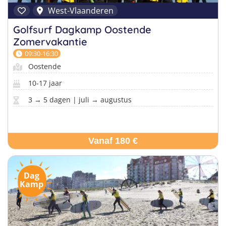
West-Vlaanderen
Golfsurf Dagkamp Oostende
Zomervakantie
09:30-16:30
Oostende
10-17 jaar
3 → 5 dagen | juli → augustus
Vanaf 180 €
Dag
Kamp