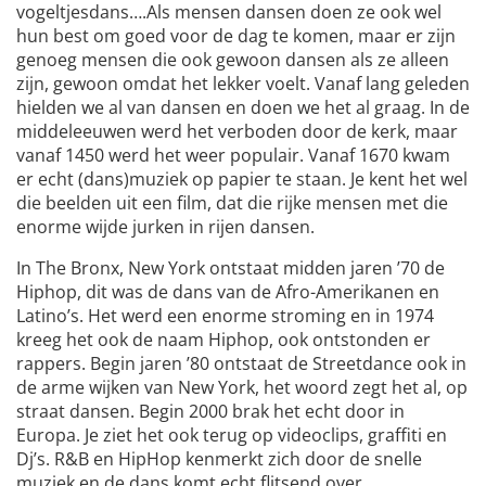
vogeltjesdans….Als mensen dansen doen ze ook wel
hun best om goed voor de dag te komen, maar er zijn
genoeg mensen die ook gewoon dansen als ze alleen
zijn, gewoon omdat het lekker voelt. Vanaf lang geleden
hielden we al van dansen en doen we het al graag. In de
middeleeuwen werd het verboden door de kerk, maar
vanaf 1450 werd het weer populair. Vanaf 1670 kwam
er echt (dans)muziek op papier te staan. Je kent het wel
die beelden uit een film, dat die rijke mensen met die
enorme wijde jurken in rijen dansen.
In The Bronx, New York ontstaat midden jaren ’70 de
Hiphop, dit was de dans van de Afro-Amerikanen en
Latino’s. Het werd een enorme stroming en in 1974
kreeg het ook de naam Hiphop, ook ontstonden er
rappers. Begin jaren ’80 ontstaat de Streetdance ook in
de arme wijken van New York, het woord zegt het al, op
straat dansen. Begin 2000 brak het echt door in
Europa. Je ziet het ook terug op videoclips, graffiti en
Dj’s. R&B en HipHop kenmerkt zich door de snelle
muziek en de dans komt echt flitsend over.