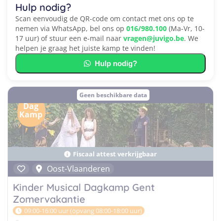
Hulp nodig?
Scan eenvoudig de QR-code om contact met ons op te
nemen via WhatsApp, bel ons op
016/980.100
(Ma-Vr, 10-
17 uur) of stuur een e-mail naar
vragen@juvigo.be
. We
helpen je graag het juiste kamp te vinden!
Hulp nodig?
Geen beschikbare data
Dag
Kamp
Fiscaal attest verkrijgbaar
Oost-Vlaanderen
Kinder Musical Dagkamp Gent
Zomervakantie
09:00-16:00 uur (opvang 08:00-18:00 uur)