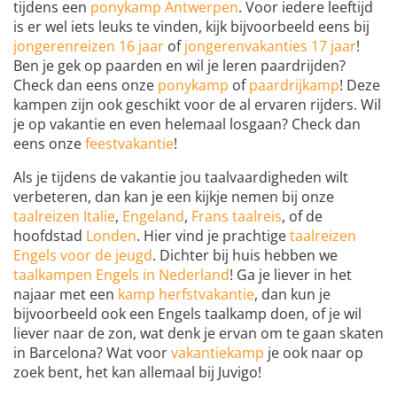
tijdens een
ponykamp Antwerpen
. Voor iedere leeftijd
is er wel iets leuks te vinden, kijk bijvoorbeeld eens bij
jongerenreizen 16 jaar
of
jongerenvakanties 17 jaar
!
Ben je gek op paarden en wil je leren paardrijden?
Check dan eens onze
ponykamp
of
paardrijkamp
! Deze
kampen zijn ook geschikt voor de al ervaren rijders. Wil
je op vakantie en even helemaal losgaan? Check dan
eens onze
feestvakantie
!
Als je tijdens de vakantie jou taalvaardigheden wilt
verbeteren, dan kan je een kijkje nemen bij onze
taalreizen Italie
,
Engeland
,
Frans taalreis
, of de
hoofdstad
Londen
. Hier vind je prachtige
taalreizen
Engels voor de jeugd
. Dichter bij huis hebben we
taalkampen Engels in Nederland
! Ga je liever in het
najaar met een
kamp herfstvakantie
, dan kun je
bijvoorbeeld ook een Engels taalkamp doen, of je wil
liever naar de zon, wat denk je ervan om te gaan skaten
in Barcelona? Wat voor
vakantiekamp
je ook naar op
zoek bent, het kan allemaal bij Juvigo!