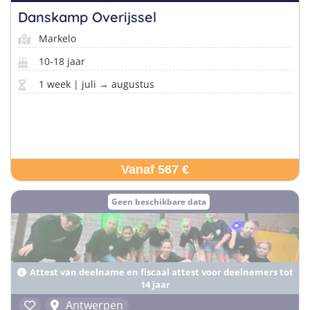
Danskamp Overijssel
Markelo
10-18 jaar
1 week | juli → augustus
Vanaf 567 €
Geen beschikbare data
Attest van deelname en fiscaal attest voor deelnemers tot
14 jaar
Antwerpen