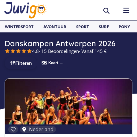
WINTERSPORT
AVONTUUR
SPORT
SURF
PONY
Danskampen Antwerpen 2026
BESTEMMINGEN
4.8
· 15 Beoordelingen
· Vanaf 145 €
België
SURFKAMPEN
🗺 Kaart →
Filteren
Spanje
Surfkampen België
TAALVAKANTIES
Duitsland
Surfkampen Frankrijk
Alle Juvigo Taalreizen
GROEPSREIZEN
Zweden
Surfkampen Spanje
Taalvakanties Frans
Jongeren
Portugal
Surfkampen Portugal
Taalvakanties Engels
Jongvolwassenen
Frankrijk
Surfkampen Nederland
Taalvakanties Spaans
Volwassenen
Nederland
Italië
Surfkampen Sri Lanka