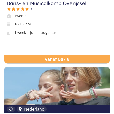
Taalvakanties Nederlands
Dans- en Musicalkamp Overijssel
Malta
Surfkampen Buitenland
(1)
Taalvakanties Duits
Twente
Nederland
Surfkampen 18+
Taalvakanties Italiaans
10-18 jaar
Buitenland
1 week | juli → augustus
Vanaf 567 €
Nederland