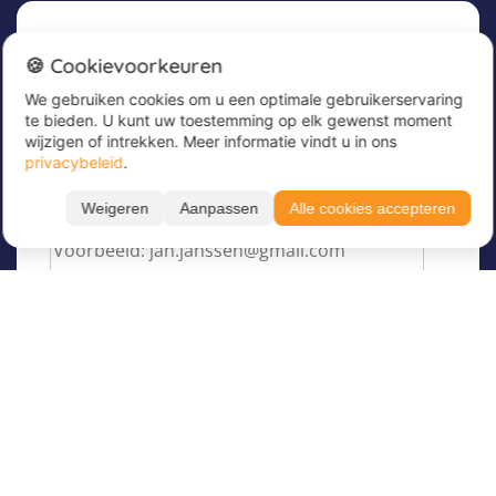
Nieuwsbrief
🍪 Cookievoorkeuren
We gebruiken cookies om u een optimale gebruikerservaring
Meld u nu aan voor onze nieuwsbrief om
te bieden. U kunt uw toestemming op elk gewenst moment
geweldige aanbiedingen te ontvangen en op de
wijzigen of intrekken. Meer informatie vindt u in ons
hoogte te blijven!
privacybeleid
.
Voer hier uw e-mailadres in
*
Weigeren
Aanpassen
Alle cookies accepteren
Filteren
Toon resultaten
Taal
Over Juvigo
Maand