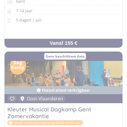
Gent
7-14 jaar
5 dagen | juli
Vanaf 155 €
Geen beschikbare data
Dag
Kamp
Fiscaal attest verkrijgbaar
Oost-Vlaanderen
Kleuter Musical Dagkamp Gent
Zomervakantie
09:00-16:00 uur (opvang 08:00-18:00 uur)