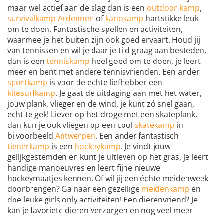
maar wel actief aan de slag dan is een
outdoor kamp
,
survivalkamp Ardennen
of
kanokamp
hartstikke leuk
om te doen. Fantastische spellen en activiteiten,
waarmee je het buiten zijn ook goed ervaart. Houd jij
van tennissen en wil je daar je tijd graag aan besteden,
dan is een
tenniskamp
heel goed om te doen, je leert
meer en bent met andere tennisvrienden. Een ander
sportkamp
is voor de echte liefhebber een
kitesurfkamp
. Je gaat de uitdaging aan met het water,
jouw plank, vlieger en de wind, je kunt zó snel gaan,
echt te gek! Liever op het droge met een skateplank,
dan kun je ook vliegen op een cool
skatekamp
in
bijvoorbeeld
Antwerpen
. Een ander fantastisch
tienerkamp
is een
hockeykamp
. Je vindt jouw
gelijkgestemden en kunt je uitleven op het gras, je leert
handige manoeuvres en leert fijne nieuwe
hockeymaatjes kennen. Of wil jij een échte meidenweek
doorbrengen? Ga naar een gezellige
meidenkamp
en
doe leuke girls only activiteiten! Een dierenvriend? Je
kan je favoriete dieren verzorgen en nog veel meer