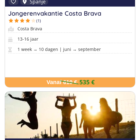
Taalvakanties Nederlands
Spanje
Malta
Surfkampen Buitenland
Jongerenvakantie Costa Brava
Taalvakanties Duits
(1)
Nederland
Surfkampen 18+
Taalvakanties Italiaans
Costa Brava
Buitenland
13-16 jaar
1 week → 10 dagen | juni → september
535 €
Vanaf 610 €