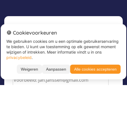
Nieuwsbrief
🍪 Cookievoorkeuren
We gebruiken cookies om u een optimale gebruikerservaring
Meld u nu aan voor onze nieuwsbrief om
te bieden. U kunt uw toestemming op elk gewenst moment
geweldige aanbiedingen te ontvangen en op de
wijzigen of intrekken. Meer informatie vindt u in ons
hoogte te blijven!
privacybeleid
.
Voer hier uw e-mailadres in
*
Weigeren
Aanpassen
Alle cookies accepteren
Filteren
Toon resultaten
Taal