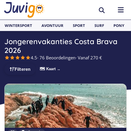
WINTERSPORT
AVONTUUR
SPORT
SURF
PONY
Jongerenvakanties Costa Brava
BESTEMMINGEN
2026
4.5
· 76 Beoordelingen
· Vanaf 270 €
België
SURFKAMPEN
🗺 Kaart →
Filteren
Spanje
Surfkampen België
TAALVAKANTIES
Duitsland
Surfkampen Frankrijk
Alle Juvigo Taalreizen
GROEPSREIZEN
Zweden
Surfkampen Spanje
Taalvakanties Frans
Jongeren
Portugal
Surfkampen Portugal
Taalvakanties Engels
Jongvolwassenen
Frankrijk
Surfkampen Nederland
Taalvakanties Spaans
Volwassenen
Italië
Surfkampen Sri Lanka