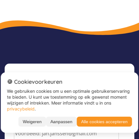
Nieuwsbrief
🍪 Cookievoorkeuren
We gebruiken cookies om u een optimale gebruikerservaring
Meld u nu aan voor onze nieuwsbrief om
te bieden. U kunt uw toestemming op elk gewenst moment
geweldige aanbiedingen te ontvangen en op de
wijzigen of intrekken. Meer informatie vindt u in ons
hoogte te blijven!
privacybeleid
.
Voer hier uw e-mailadres in
*
Weigeren
Aanpassen
Alle cookies accepteren