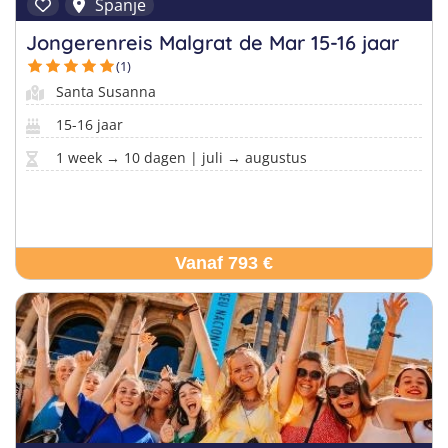
Taalvakanties Nederlands
Spanje
Malta
Surfkampen Buitenland
Jongerenreis Malgrat de Mar 15-16 jaar
Taalvakanties Duits
(1)
Nederland
Surfkampen 18+
Taalvakanties Italiaans
Santa Susanna
Buitenland
15-16 jaar
1 week → 10 dagen | juli → augustus
Vanaf 793 €