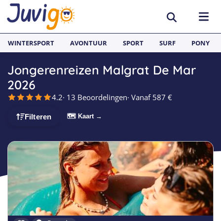
WINTERSPORT
AVONTUUR
SPORT
SURF
PONY
Jongerenreizen Malgrat De Mar
BESTEMMINGEN
2026
4.2
· 13 Beoordelingen
· Vanaf 587 €
België
SURFKAMPEN
🗺 Kaart →
Filteren
Spanje
Surfkampen België
TAALVAKANTIES
Duitsland
Surfkampen Frankrijk
Alle Juvigo Taalreizen
GROEPSREIZEN
Zweden
Surfkampen Spanje
Taalvakanties Frans
Jongeren
Portugal
Surfkampen Portugal
Taalvakanties Engels
Jongvolwassenen
Frankrijk
Surfkampen Nederland
Taalvakanties Spaans
Volwassenen
Italië
Surfkampen Sri Lanka