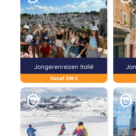
Jongerenreizen Italië
Jon
Vanaf 398 €