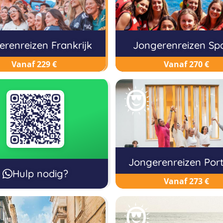
erenreizen Frankrijk
Jongerenreizen Sp
Vanaf 229 €
Vanaf 270 €
Jongerenreizen Por
Hulp nodig?
Vanaf 273 €