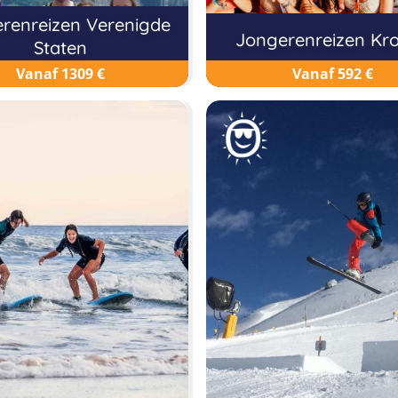
renreizen Verenigde
Jongerenreizen Kro
Staten
Vanaf 1309 €
Vanaf 592 €