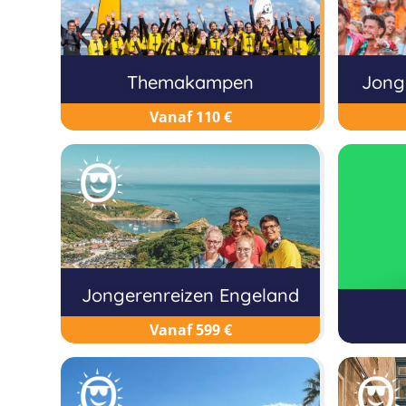
Themakampen
Jong
Vanaf 110 €
Jongerenreizen Engeland
Vanaf 599 €