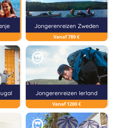
anje
Jongerenreizen Zweden
Vanaf 789 €
tugal
Jongerenreizen Ierland
Vanaf 1200 €