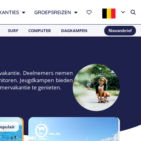
KANTIES
GROEPSREIZEN
SURF
COMPUTER
DAGKAMPEN
Nieuwsbrief
ervakantie. Deelnemers nemen
monitoren. Jeugdkampen bieden
mervakantie te genieten.
opulair