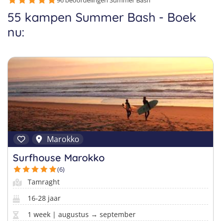
Taalvakanties Nederlands
96 beoordelingen Summer Bash
55 kampen Summer Bash - Boek
Malta
Surfkampen Buitenland
Taalvakanties Duits
nu:
Nederland
Surfkampen 18+
Taalvakanties Italiaans
Buitenland
Marokko
Surfhouse Marokko
(6)
Tamraght
16-28 jaar
1 week | augustus → september