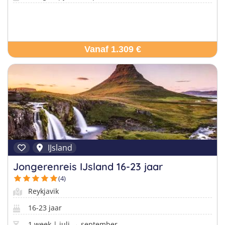
Vanaf 1.309 €
IJsland
Jongerenreis IJsland 16-23 jaar
(4)
Reykjavik
16-23 jaar
1 week | juli → september