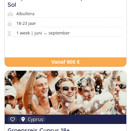
Sol
Albufeira
18-23 jaar
1 week | juni → september
Vanaf 900 €
Cyprus
Groepsreis Cyprus 18+