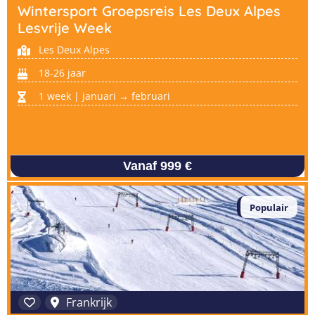
Wintersport Groepsreis Les Deux Alpes
Lesvrije Week
Les Deux Alpes
18-26 jaar
1 week | januari → februari
Vanaf 999 €
Populair
Frankrijk