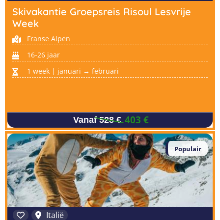
Skivakantie Groepsreis Risoul Lesvrije
Week
Franse Alpen
16-26 jaar
1 week | januari → februari
403 €
Vanaf 528 €
Populair
Italië