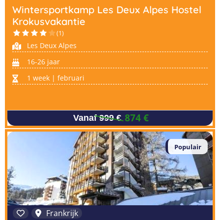
Wintersportkamp Les Deux Alpes Hostel
Krokusvakantie
(1)
Les Deux Alpes
16-26 jaar
1 week | februari
874 €
Vanaf 999 €
Populair
Frankrijk