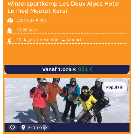
Taalvakanties Nederlands
Wintersportkamp Les Deux Alpes Hotel
Malta
Le Pied Moutet Kerst
Surfkampen Buitenland
Taalvakanties Duits
Les Deux Alpes
Nederland
Surfkampen 18+
Taalvakanties Italiaans
16-26 jaar
Buitenland
10 dagen | december → januari
904 €
Vanaf 1.029 €
Populair
Frankrijk