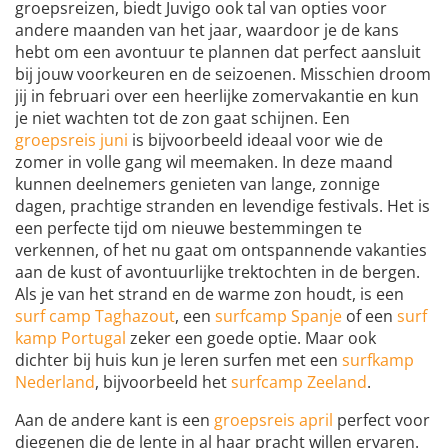
groepsreizen, biedt Juvigo ook tal van opties voor
andere maanden van het jaar, waardoor je de kans
hebt om een avontuur te plannen dat perfect aansluit
bij jouw voorkeuren en de seizoenen. Misschien droom
jij in februari over een heerlijke zomervakantie en kun
je niet wachten tot de zon gaat schijnen. Een
groepsreis juni
is bijvoorbeeld ideaal voor wie de
zomer in volle gang wil meemaken. In deze maand
kunnen deelnemers genieten van lange, zonnige
dagen, prachtige stranden en levendige festivals. Het is
een perfecte tijd om nieuwe bestemmingen te
verkennen, of het nu gaat om ontspannende vakanties
aan de kust of avontuurlijke trektochten in de bergen.
Als je van het strand en de warme zon houdt, is een
surf camp Taghazout
, een
surfcamp Spanje
of een
surf
kamp Portugal
zeker een goede optie. Maar ook
dichter bij huis kun je leren surfen met een
surfkamp
Nederland
, bijvoorbeeld het
surfcamp Zeeland
.
Aan de andere kant is een
groepsreis april
perfect voor
diegenen die de lente in al haar pracht willen ervaren.