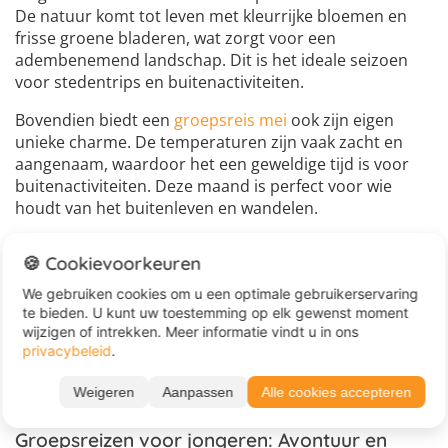
De natuur komt tot leven met kleurrijke bloemen en
frisse groene bladeren, wat zorgt voor een
adembenemend landschap. Dit is het ideale seizoen
voor stedentrips en buitenactiviteiten.
Bovendien biedt een
groepsreis mei
ook zijn eigen
unieke charme. De temperaturen zijn vaak zacht en
aangenaam, waardoor het een geweldige tijd is voor
buitenactiviteiten. Deze maand is perfect voor wie
houdt van het buitenleven en wandelen.
Bij Juvigo begrijpen we dat elk seizoen zijn eigen
🍪 Cookievoorkeuren
mogelijkheden en schoonheid heeft, en we staan klaar
om je te helpen bij het plannen van de perfecte
We gebruiken cookies om u een optimale gebruikerservaring
groepsreis, ongeacht de maand die je kiest. Neem de
te bieden. U kunt uw toestemming op elk gewenst moment
tijd om onze diverse aanbiedingen te bekijken en
wijzigen of intrekken. Meer informatie vindt u in ons
privacybeleid
.
ontdek de mogelijkheden die jou het meest
aanspreken!
Weigeren
Aanpassen
Alle cookies accepteren
Groepsreizen voor jongeren: Avontuur en