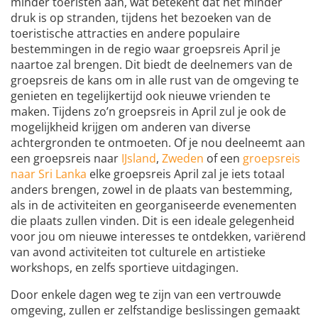
minder toeristen aan, wat betekent dat het minder
druk is op stranden, tijdens het bezoeken van de
toeristische attracties en andere populaire
bestemmingen in de regio waar groepsreis April je
naartoe zal brengen. Dit biedt de deelnemers van de
groepsreis de kans om in alle rust van de omgeving te
genieten en tegelijkertijd ook nieuwe vrienden te
maken. Tijdens zo’n groepsreis in April zul je ook de
mogelijkheid krijgen om anderen van diverse
achtergronden te ontmoeten. Of je nou deelneemt aan
een groepsreis naar
IJsland
,
Zweden
of een
groepsreis
naar Sri Lanka
elke groepsreis April zal je iets totaal
anders brengen, zowel in de plaats van bestemming,
als in de activiteiten en georganiseerde evenementen
die plaats zullen vinden. Dit is een ideale gelegenheid
voor jou om nieuwe interesses te ontdekken, variërend
van avond activiteiten tot culturele en artistieke
workshops, en zelfs sportieve uitdagingen.
Door enkele dagen weg te zijn van een vertrouwde
omgeving, zullen er zelfstandige beslissingen gemaakt