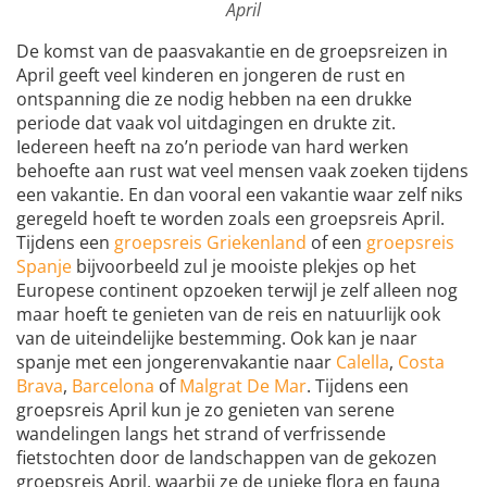
April
De komst van de paasvakantie en de groepsreizen in
April geeft veel kinderen en jongeren de rust en
ontspanning die ze nodig hebben na een drukke
periode dat vaak vol uitdagingen en drukte zit.
Iedereen heeft na zo’n periode van hard werken
behoefte aan rust wat veel mensen vaak zoeken tijdens
een vakantie. En dan vooral een vakantie waar zelf niks
geregeld hoeft te worden zoals een groepsreis April.
Tijdens een
groepsreis Griekenland
of een
groepsreis
Spanje
bijvoorbeeld zul je mooiste plekjes op het
Europese continent opzoeken terwijl je zelf alleen nog
maar hoeft te genieten van de reis en natuurlijk ook
van de uiteindelijke bestemming. Ook kan je naar
spanje met een jongerenvakantie naar
Calella
,
Costa
Brava
,
Barcelona
of
Malgrat De Mar
. Tijdens een
groepsreis April kun je zo genieten van serene
wandelingen langs het strand of verfrissende
fietstochten door de landschappen van de gekozen
groepsreis April, waarbij ze de unieke flora en fauna