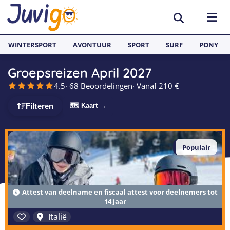
WINTERSPORT
AVONTUUR
SPORT
SURF
PONY
Groepsreizen April 2027
BESTEMMINGEN
4.5
· 68 Beoordelingen
· Vanaf 210 €
België
SURFKAMPEN
🗺 Kaart →
Filteren
Spanje
Surfkampen België
TAALVAKANTIES
Duitsland
Populair
Surfkampen Frankrijk
Alle Juvigo Taalreizen
GROEPSREIZEN
Zweden
Surfkampen Spanje
Taalvakanties Frans
Jongeren
Portugal
Surfkampen Portugal
Taalvakanties Engels
Attest van deelname en fiscaal attest voor deelnemers tot
Jongvolwassenen
14 jaar
Frankrijk
Surfkampen Nederland
Taalvakanties Spaans
Volwassenen
Italië
Italië
Surfkampen Sri Lanka