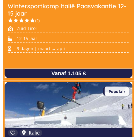
Wintersportkamp Italië Paasvakantie 12-
15 jaar
(2)
Zuid-Tirol
12-15 jaar
9 dagen | maart → april
Vanaf 1.105 €
Populair
Italië