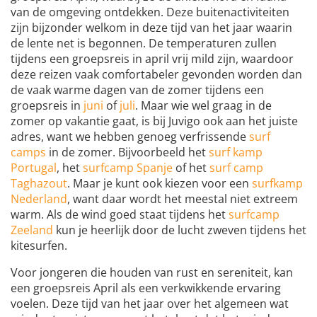
van de omgeving ontdekken. Deze buitenactiviteiten
zijn bijzonder welkom in deze tijd van het jaar waarin
de lente net is begonnen. De temperaturen zullen
tijdens een groepsreis in april vrij mild zijn, waardoor
deze reizen vaak comfortabeler gevonden worden dan
de vaak warme dagen van de zomer tijdens een
groepsreis in
juni
of
juli
. Maar wie wel graag in de
zomer op vakantie gaat, is bij Juvigo ook aan het juiste
adres, want we hebben genoeg verfrissende
surf
camps
in de zomer. Bijvoorbeeld het
surf kamp
Portugal
, het
surfcamp Spanje
of het
surf camp
Taghazout
. Maar je kunt ook kiezen voor een
surfkamp
Nederland
, want daar wordt het meestal niet extreem
warm. Als de wind goed staat tijdens het
surfcamp
Zeeland
kun je heerlijk door de lucht zweven tijdens het
kitesurfen.
Voor jongeren die houden van rust en sereniteit, kan
een groepsreis April als een verkwikkende ervaring
voelen. Deze tijd van het jaar over het algemeen wat