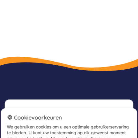
Nieuwsbrief
🍪 Cookievoorkeuren
We gebruiken cookies om u een optimale gebruikerservaring
Meld u nu aan voor onze nieuwsbrief om
te bieden. U kunt uw toestemming op elk gewenst moment
geweldige aanbiedingen te ontvangen en op de