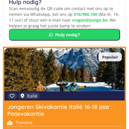
Hulp nodig?
Scan eenvoudig de QR-code om contact met ons op te
nemen via WhatsApp, bel ons op
016/980.100
(Ma-Vr, 10-
17 uur) of stuur een e-mail naar
vragen@juvigo.be
. We
helpen je graag het juiste kamp te vinden!
Hulp nodig?
Populair
Italië
Jongeren Skivakantie Italië 16-18 jaar
Paasvakantie
Trentino