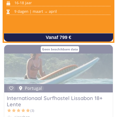
16-18 jaar
9 dagen | maart → april
Vanaf 799 €
Geen beschikbare data
Portugal
Internationaal Surfhostel Lissabon 18+
Lente
(3)