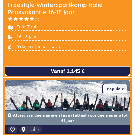
Freestyle Wintersportkamp Italië
Paasvakantie 16-18 jaar
(1)
Zuid-Tirol
16-18 jaar
9 dagen | maart → april
Vanaf 1.145 €
Populair
Attest van deelname en fiscaal attest voor deelnemers tot
14 jaar
Italië