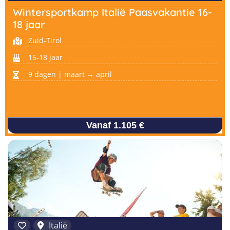
Wintersportkamp Italië Paasvakantie 16-
18 jaar
Zuid-Tirol
16-18 jaar
9 dagen | maart → april
Vanaf 1.105 €
Italië