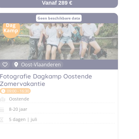
Vanaf 289 €
Geen beschikbare data
Dag
Kamp
Oost-Vlaanderen
Fotografie Dagkamp Oostende
Zomervakantie
09:00 - 16:30
Oostende
8-20 jaar
5 dagen | juli