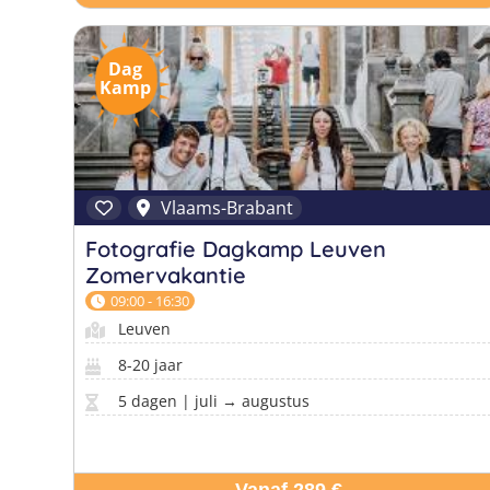
Dag
Kamp
Vlaams-Brabant
Fotografie Dagkamp Leuven
Zomervakantie
09:00 - 16:30
Leuven
8-20 jaar
5 dagen | juli → augustus