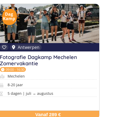
Dag
Kamp
Antwerpen
Fotografie Dagkamp Mechelen
Zomervakantie
09:00 - 16:30
Mechelen
8-20 jaar
5 dagen | juli → augustus
Vanaf 289 €