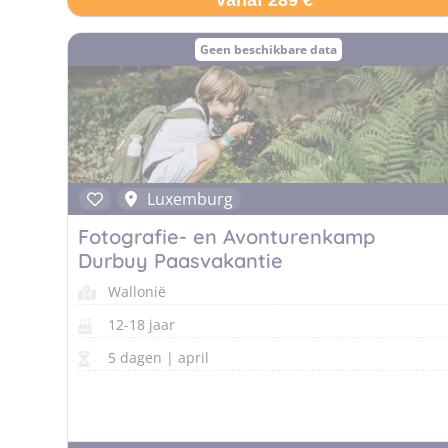
Vanaf 289 €
Geen beschikbare data
Luxemburg
Fotografie- en Avonturenkamp
Durbuy Paasvakantie
Wallonië
12-18 jaar
5 dagen | april