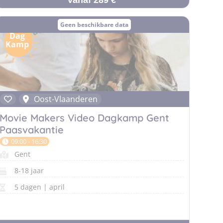
Vanaf 289 €
Geen beschikbare data
Dag
Kamp
Oost-Vlaanderen
Movie Makers Video Dagkamp Gent
Paasvakantie
09:00 - 16:30
Gent
8-18 jaar
5 dagen | april