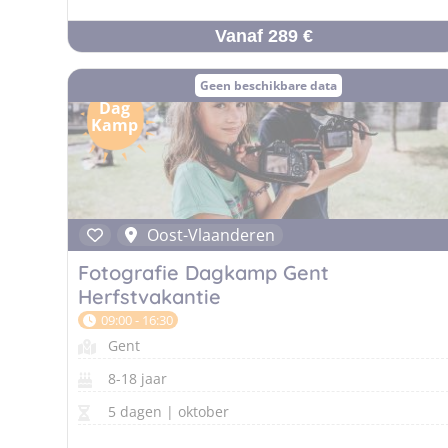
Vanaf 289 €
Geen beschikbare data
Dag
Kamp
Oost-Vlaanderen
Fotografie Dagkamp Gent
Herfstvakantie
09:00 - 16:30
Gent
8-18 jaar
5 dagen | oktober