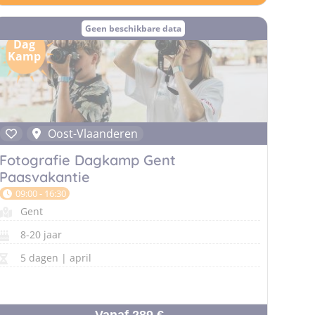
Geen beschikbare data
Dag
Kamp
Oost-Vlaanderen
Fotografie Dagkamp Gent
Paasvakantie
09:00 - 16:30
Gent
8-20 jaar
5 dagen | april