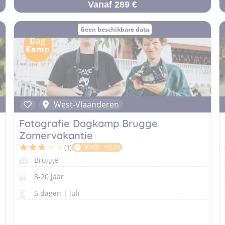
Vanaf 289 €
Geen beschikbare data
Dag
Kamp
West-Vlaanderen
Fotografie Dagkamp Brugge
Zomervakantie
(1)
09:00 - 16:30
Brugge
8-20 jaar
5 dagen | juli