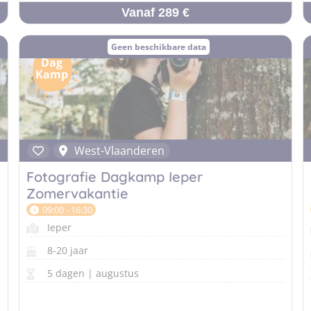
Vanaf 289 €
Geen beschikbare data
Dag
Kamp
West-Vlaanderen
Fotografie Dagkamp Ieper
Zomervakantie
09:00 - 16:30
Ieper
8-20 jaar
5 dagen | augustus