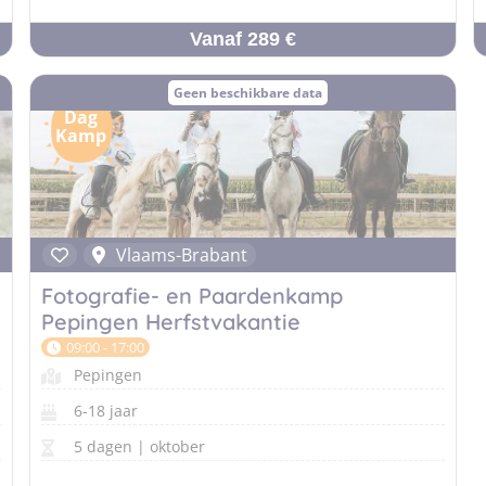
Vanaf 289 €
Geen beschikbare data
Dag
Kamp
Vlaams-Brabant
Fotografie- en Paardenkamp
Pepingen Herfstvakantie
09:00 - 17:00
Pepingen
6-18 jaar
5 dagen | oktober