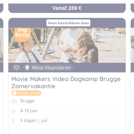
Vanaf 289 €
Geen beschikbare data
Dag
Kamp
West-Vlaanderen
Movie Makers Video Dagkamp Brugge
Zomervakantie
09:00 - 16:30
Brugge
8-18 jaar
5 dagen | juli