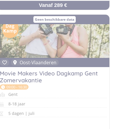
Vanaf 289 €
Geen beschikbare data
Dag
Kamp
Oost-Vlaanderen
Movie Makers Video Dagkamp Gent
Zomervakantie
09:00 - 16:30
Gent
8-18 jaar
5 dagen | juli