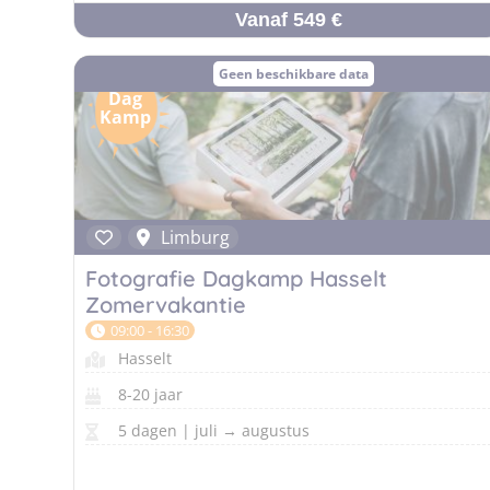
Vanaf 549 €
Geen beschikbare data
Dag
Kamp
Limburg
Fotografie Dagkamp Hasselt
Zomervakantie
09:00 - 16:30
Hasselt
8-20 jaar
5 dagen | juli → augustus