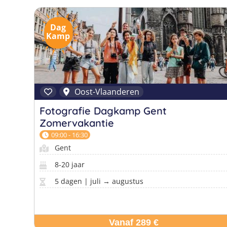
Dag
Kamp
Oost-Vlaanderen
Fotografie Dagkamp Gent
Zomervakantie
09:00 - 16:30
Gent
8-20 jaar
5 dagen | juli → augustus
Vanaf 289 €