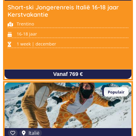
Short-ski Jongerenreis Italië 16-18 jaar
Kerstvakantie
Trentino
16-18 jaar
1 week | december
Vanaf 769 €
Populair
Italië