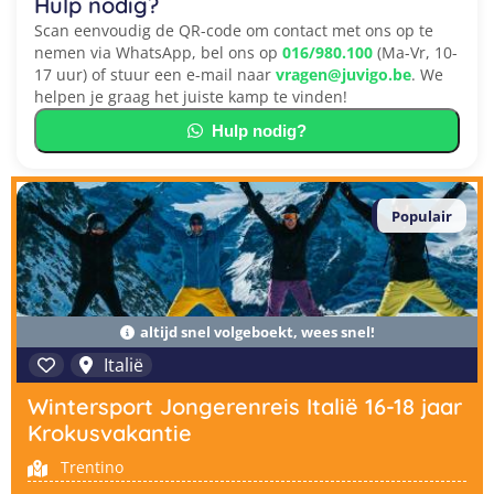
Hulp nodig?
Scan eenvoudig de QR-code om contact met ons op te
nemen via WhatsApp, bel ons op
016/980.100
(Ma-Vr, 10-
17 uur) of stuur een e-mail naar
vragen@juvigo.be
. We
helpen je graag het juiste kamp te vinden!
Hulp nodig?
Populair
altijd snel volgeboekt, wees snel!
Italië
Wintersport Jongerenreis Italië 16-18 jaar
Krokusvakantie
Trentino