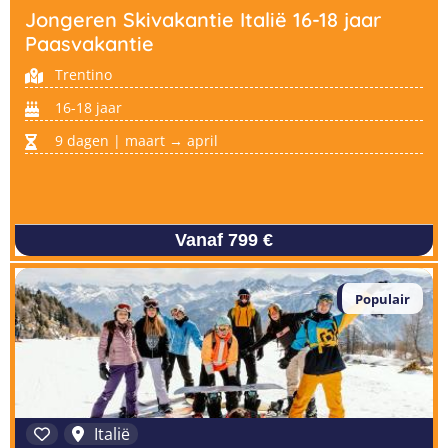
Jongeren Skivakantie Italië 16-18 jaar
Paasvakantie
Trentino
16-18 jaar
9 dagen | maart → april
Vanaf 799 €
Populair
Italië