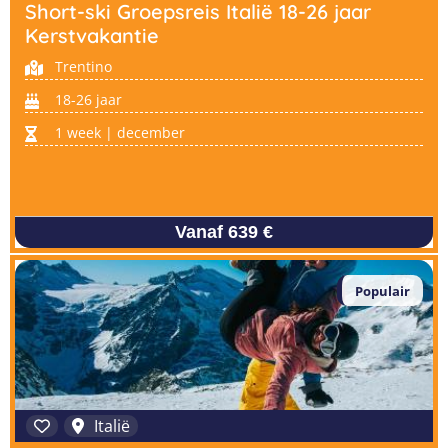
Short-ski Groepsreis Italië 18-26 jaar
Kerstvakantie
Trentino
Vind jouw perfecte kamp
Beantwoord een paar korte vragen en wij doen de rest.
18-26 jaar
1 week | december
Vanaf 639 €
Populair
Italië