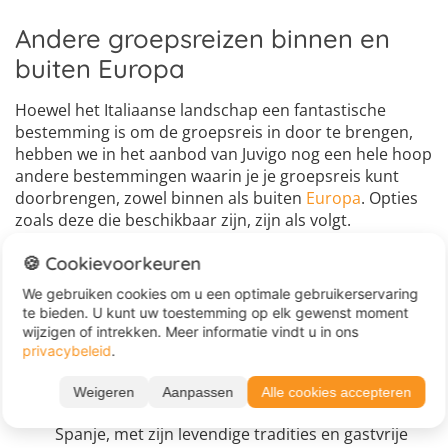
Andere groepsreizen binnen en
buiten Europa
Hoewel het Italiaanse landschap een fantastische
bestemming is om de groepsreis in door te brengen,
hebben we in het aanbod van Juvigo nog een hele hoop
andere bestemmingen waarin je je groepsreis kunt
doorbrengen, zowel binnen als buiten
Europa
. Opties
zoals deze die beschikbaar zijn, zijn als volgt.
Spanje
: Een van de meest populaire keuzes voor
🍪 Cookievoorkeuren
een groepsreis is zonder twijfel een
groepsreis
We gebruiken cookies om u een optimale gebruikerservaring
Spanje
. Dit veelzijdige land biedt een schitterende
te bieden. U kunt uw toestemming op elk gewenst moment
mix van cultuur, zon en avontuur, wat het tot een
wijzigen of intrekken. Meer informatie vindt u in ons
ideale bestemming maakt voor groepen. Van de
privacybeleid
.
bruisende steden als Barcelona en Madrid tot de
adembenemende natuur in de Spaanse bergen,
Weigeren
Aanpassen
Alle cookies accepteren
er is voor ieder wat wils. De unieke sfeer van
Spanje, met zijn levendige tradities en gastvrije