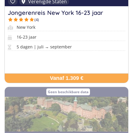
Verenigde Staten
Jongerenreis New York 16-23 jaar
(4)
Vind jouw perfecte kamp
New York
Beantwoord een paar korte vragen en wij doen de rest.
16-23 jaar
5 dagen | juli → september
Vanaf 1.309 €
Geen beschikbare data