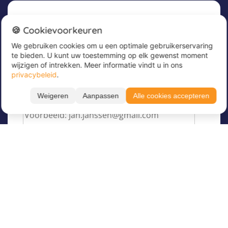
Nieuwsbrief
🍪 Cookievoorkeuren
We gebruiken cookies om u een optimale gebruikerservaring
Meld u nu aan voor onze nieuwsbrief om
te bieden. U kunt uw toestemming op elk gewenst moment
geweldige aanbiedingen te ontvangen en op de
wijzigen of intrekken. Meer informatie vindt u in ons
hoogte te blijven!
privacybeleid
.
Voer hier uw e-mailadres in
*
Weigeren
Aanpassen
Alle cookies accepteren
Filteren
Toon resultaten
Taal
Over Juvigo
Maand